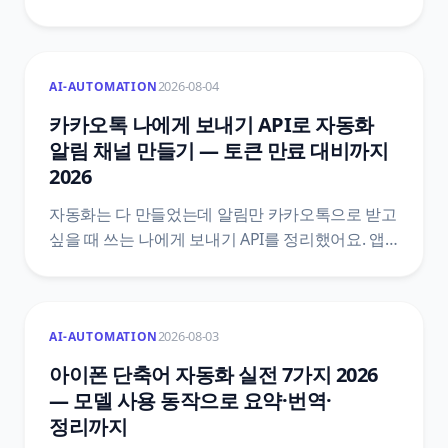
여부예요. 한국천문연구원 특일 정보 API로
공휴일과 대체공휴일을 받아 자동화 첫머리에
조건을 붙이는 5단계와, 법령 두 개를 섞으면 왜
2026-08-04
AI-AUTOMATION
틀리는지, 공식 문서끼리 어긋나는 지점은
어디인지까지 원문을 근거로 정리했어요.
카카오톡 나에게 보내기 API로 자동화
알림 채널 만들기 — 토큰 만료 대비까지
2026
자동화는 다 만들었는데 알림만 카카오톡으로 받고
싶을 때 쓰는 나에게 보내기 API를 정리했어요. 앱
만들기와 talk_message 동의항목, 액세스 토큰과
리프레시 토큰의 만료 구조, n8n HTTP 요청 설정,
두 달째에 조용히 멈추는 자리를 막는 자동 갱신
2026-08-03
AI-AUTOMATION
설계까지 카카오 공식 문서 기준으로 담았습니다.
아이폰 단축어 자동화 실전 7가지 2026
— 모델 사용 동작으로 요약·번역·
정리까지