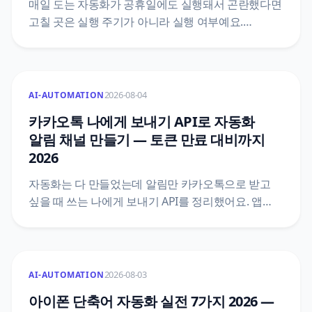
매일 도는 자동화가 공휴일에도 실행돼서 곤란했다면
고칠 곳은 실행 주기가 아니라 실행 여부예요.
한국천문연구원 특일 정보 API로 공휴일과
대체공휴일을 받아 자동화 첫머리에 조건을 붙이는
5단계와, 법령 두 개를 섞으면 왜 틀리는지, 공식
문서끼리 어긋나는 지점은 어디인지까지 원문을
2026-08-04
AI-AUTOMATION
근거로 정리했어요.
카카오톡 나에게 보내기 API로 자동화
알림 채널 만들기 — 토큰 만료 대비까지
2026
자동화는 다 만들었는데 알림만 카카오톡으로 받고
싶을 때 쓰는 나에게 보내기 API를 정리했어요. 앱
만들기와 talk_message 동의항목, 액세스 토큰과
리프레시 토큰의 만료 구조, n8n HTTP 요청 설정, 두
달째에 조용히 멈추는 자리를 막는 자동 갱신
설계까지 카카오 공식 문서 기준으로 담았습니다.
2026-08-03
AI-AUTOMATION
아이폰 단축어 자동화 실전 7가지 2026 —