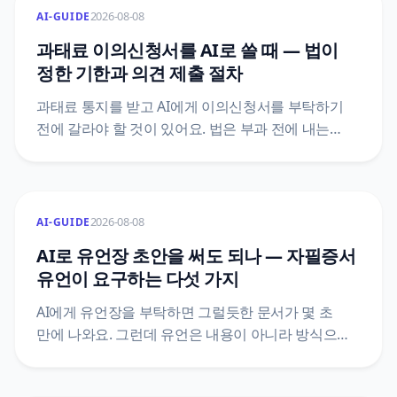
2026-08-08
AI-GUIDE
과태료 이의신청서를 AI로 쓸 때 — 법이
정한 기한과 의견 제출 절차
과태료 통지를 받고 AI에게 이의신청서를 부탁하기
전에 갈라야 할 것이 있어요. 법은 부과 전에 내는
의견 제출과 부과 후에 내는 이의제기를 서로 다른
문서로 정해 두었고, 기한도 10일 이상과 60일로
다릅니다. 어느 칸에 있는지에 따라 감경 여부와
그다음 절차가 통째로 달라져요. 질서위반행위규제법
2026-08-08
AI-GUIDE
조문 원문으로 정리했어요.
AI로 유언장 초안을 써도 되나 — 자필증서
유언이 요구하는 다섯 가지
AI에게 유언장을 부탁하면 그럴듯한 문서가 몇 초
만에 나와요. 그런데 유언은 내용이 아니라 방식으로
효력이 갈리는 문서예요. 민법은 유언의 방식을 다섯
가지로 한정하고, 그중 자필증서에는 전문까지