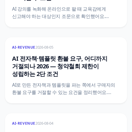
AI 강의를 녹화해 온라인으로 팔 때 교육감에게
신고해야 하는 대상인지 조문으로 확인했어요.
평생교육법 제33조 제2항과 시행령 제48조를 법제처
공개 API로 직접 받아, 학습비·10명·30시간이 한
문장에 어떻게 묶여 있는지, 신고서에 무엇을
붙이는지, 신고 뒤에 따라오는 변경신고와
2026-08-05
AI-REVENUE
정보공시와 학습비 반환 기준까지 조문 번호와 함께
AI 전자책·템플릿 환불 요구, 어디까지
정리했어요.
거절되나 2026 — 청약철회 제한이
성립하는 2단 조건
AI로 만든 전자책과 템플릿을 파는 쪽에서 구매자의
환불 요구를 거절할 수 있는 요건을 정리했어요.
전자상거래법 제17조와 시행령 제21조의2 원문을
법제처 공개 API로 직접 받아, 제한 사유에 해당하는
1단과 표시·시험 사용 상품을 갖추는 2단이 어떻게
나뉘는지, 한 단만 빠져도 왜 거절이 성립하지
2026-08-04
AI-REVENUE
않는지까지 조문 번호와 함께 짚었어요.