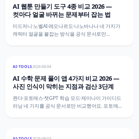
18일에 닫혔어요. 설치 요건과 데이터 정책까지 함께
AI 웹툰 만들기 도구 4종 비교 2026 —
봤어요.
컷마다 얼굴 바뀌는 문제부터 잡는 법
미드저니·노벨AI·레오나르도·나노바나나 네 가지가
캐릭터 얼굴을 붙잡는 방식을 공식 문서로만
비교했어요. 미드저니는 기본이 V8.2인데 캐릭터
고정은 V7로 되돌아가고, 노벨AI는 레퍼런스를 두 장
넣으면 두 인물이 아니라 섞인다고 문서가 밝혀요.
무료 한도와 저작권 등록 범위까지 1차 출처로
2026-08-04
AI-TOOLS
정리했어요.
AI 수학 문제 풀이 앱 4가지 비교 2026 —
사진 인식이 막히는 지점과 검산 3단계
콴다·포토매스·챗GPT 학습 모드·제미나이 가이디드
러닝 네 가지를 공식 문서로만 비교했어요. 포토매스
공식 글은 못 푸는 게 아니라 스캔 문제로 못 알아보는
경우가 많다고 적고, 오답 도움말도 잘못 스캔된
문제를 첫 원인으로 지목해요. 재촬영 4가지 조건과
검산 3단계까지 정리했어요.
2026-08-03
AI-TOOLS