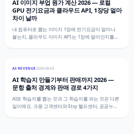
AI 이미지 부업 원가 계산 2026 — 로컬
GPU 전기요금과 클라우드 API, 1장당 얼마
차이 날까
내 컴퓨터로 뽑는 이미지 1장에 전기요금이 얼마나
붙는지, 클라우드 이미지 API 는 1장에 얼마인지를
같은 단위로 맞춰 비교했어요. 한전 기본공급약관
별표1 의 하계 요금표, 법제처 생활법령 원문, Gemini
API 와 OpenAI 공식 가격표를 직접 열어 1장당
원가와 손익이 뒤집히는 장수까지 계산했어요.
2026-08-03
AI-REVENUE
AI 학습지 만들기부터 판매까지 2026 —
문항 출처 경계와 판매 경로 4가지
AI로 학습지를 뽑는 것과 그 학습지를 파는 것은 다른
일이에요. 크몽 고객센터와 Etsy 헬프센터, 공공누리,
법제처 생활법령 원문을 직접 열어 문항 출처의 경계,
판매 경로별 등록 규격, 반려를 부르는 파일 조건을
정리했어요.