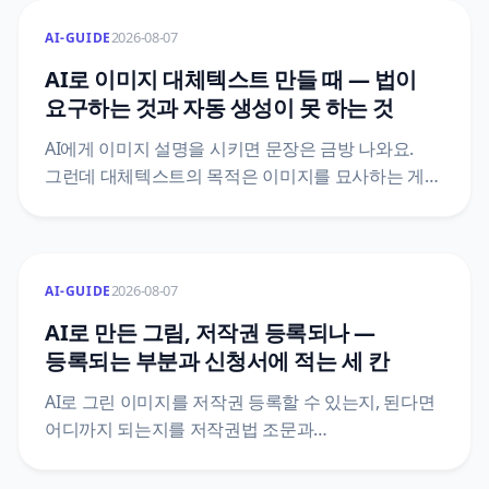
손으로 쓰라고 정해 두었어요. 조문 원문으로 AI가
어디까지 도울 수 있고 어디서 멈춰야 하는지를
2026-08-07
AI-GUIDE
갈랐어요.
AI로 이미지 대체텍스트 만들 때 — 법이
요구하는 것과 자동 생성이 못 하는 것
AI에게 이미지 설명을 시키면 문장은 금방 나와요.
그런데 대체텍스트의 목적은 이미지를 묘사하는 게
아니라 그 이미지가 하던 역할을 대신하는 거예요.
장애인차별금지법 제21조 조문으로 의무의 실제
범위를 확인하고, 자동 생성이 구조적으로 놓치는
자리를 정리했어요.
2026-08-07
AI-GUIDE
AI로 만든 그림, 저작권 등록되나 —
등록되는 부분과 신청서에 적는 세 칸
AI로 그린 이미지를 저작권 등록할 수 있는지, 된다면
어디까지 되는지를 저작권법 조문과
한국저작권위원회 등록 안내서 원문으로 정리했어요.
산출물과 활용 저작물이 갈리는 지점, 프롬프트가