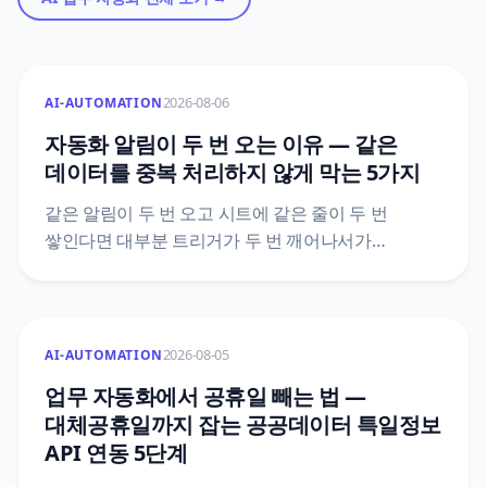
2026-08-06
AI-AUTOMATION
자동화 알림이 두 번 오는 이유 — 같은
데이터를 중복 처리하지 않게 막는 5가지
같은 알림이 두 번 오고 시트에 같은 줄이 두 번
쌓인다면 대부분 트리거가 두 번 깨어나서가
아니에요. 도구가 이미 갖고 있는 중복 제거 장치가
어디까지 막아 주는지, 그 바깥에서 중복이 생기는
자리는 어디인지, 그리고 Zapier·Make·n8n 공식
문서에 실제로 적힌 기능 이름과 한도값으로 막는
2026-08-05
AI-AUTOMATION
다섯 가지 방법을 정리했어요.
업무 자동화에서 공휴일 빼는 법 —
대체공휴일까지 잡는 공공데이터 특일정보
API 연동 5단계