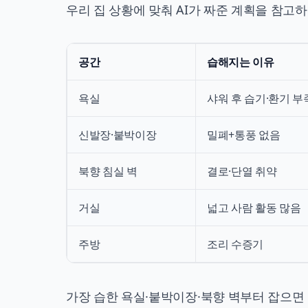
우리 집 상황에 맞춰 AI가 짜준 계획을 참고하
공간
습해지는 이유
욕실
샤워 후 습기·환기 부
신발장·붙박이장
밀폐+통풍 없음
북향 침실 벽
결로·단열 취약
거실
넓고 사람 활동 많음
주방
조리 수증기
가장 습한 욕실·붙박이장·북향 벽부터 잡으면