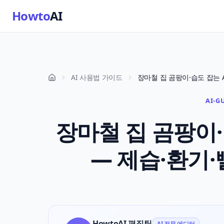
Howto
AI
AI 사용법 가이드
AI-G
장마철 집 곰팡이·습
— 제습·환기·
HowtoAI 편집팀
AI 전문 에디터