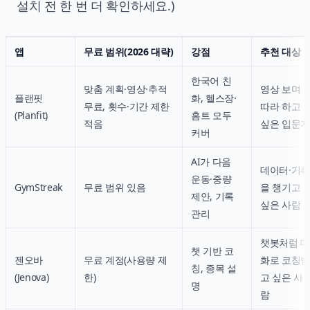
설치 전 한 번 더 확인하세요.)
앱
무료 범위(2026 대략)
강점
추천 대상
한국어 친
맞춤 계획·영상·추적
영상 보며
플랜핏
화, 헬스장·
무료, 횟수·기간 제한
따라 하고
(Planfit)
홈트 모두
적음
싶은 입문
커버
AI가 다음
데이터·기
운동·중량
GymStreak
무료 범위 있음
을 챙기고
제안, 기록
싶은 사람
관리
챗봇처럼 
챗 기반 코
젠오바
무료 계정(사용량 제
화로 코칭
칭, 종목 설
(Jenova)
한)
고 싶은 사
명
람