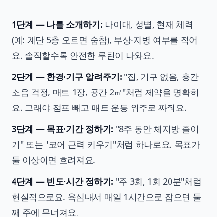
1단계 — 나를 소개하기:
나이대, 성별, 현재 체력
(예: 계단 5층 오르면 숨참), 부상·지병 여부를 적어
요. 솔직할수록 안전한 루틴이 나와요.
2단계 — 환경·기구 알려주기:
"집, 기구 없음, 층간
소음 걱정, 매트 1장, 공간 2㎡"처럼 제약을 명확히
요. 그래야 점프 빼고 매트 운동 위주로 짜줘요.
3단계 — 목표·기간 정하기:
"8주 동안 체지방 줄이
기" 또는 "코어 근력 키우기"처럼 하나로요. 목표가
둘 이상이면 흐려져요.
4단계 — 빈도·시간 정하기:
"주 3회, 1회 20분"처럼
현실적으로요. 욕심내서 매일 1시간으로 잡으면 둘
째 주에 무너져요.