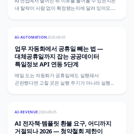
AI 면접에서 떨어진 뒤 이유를 물어볼 수 있는지는
내 탈락이 사람 없이 확정됐는지에 달려 있어요.
거부권과 설명 요구권의 차이, 요구하는 순서와
기한, 회사가 거절할 수 있는 경우를 조문과 공식
안내서로 갈라 정리했어요.
2026-08-05
AI-AUTOMATION
업무 자동화에서 공휴일 빼는 법 —
대체공휴일까지 잡는 공공데이터
특일정보 API 연동 5단계
매일 도는 자동화가 공휴일에도 실행돼서
곤란했다면 고칠 곳은 실행 주기가 아니라 실행
여부예요. 한국천문연구원 특일 정보 API로
공휴일과 대체공휴일을 받아 자동화 첫머리에
조건을 붙이는 5단계와, 법령 두 개를 섞으면 왜
2026-08-05
AI-REVENUE
틀리는지, 공식 문서끼리 어긋나는 지점은
어디인지까지 원문을 근거로 정리했어요.
AI 전자책·템플릿 환불 요구, 어디까지
거절되나 2026 — 청약철회 제한이