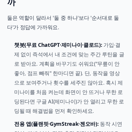
까
둘은 역할이 달라서 '둘 중 하나'보다 '순서대로 둘
다'가 정답에 가까워요.
챗봇(무료 ChatGPT·제미나이·클로드):
가입·결
제 없이 즉석에서 내 조건에 맞는 주간 루틴을 글
로 받아요. 계획을 바꾸기도 쉬워요("무릎이 안
좋아, 점프 빼줘" 한마디면 끝). 단, 동작을 영상
으로 보여주거나 횟수를 세주진 않아요. 혹시 제
미나이를 처음 켜는데 화면이 안 뜨거나 무한 로
딩된다면
구글 AI(제미나이)가 안 열리고 무한 로
딩될 때 해결법
을 먼저 확인하세요.
전용 앱(플랜핏·GymStreak·젠오바):
동작 시연