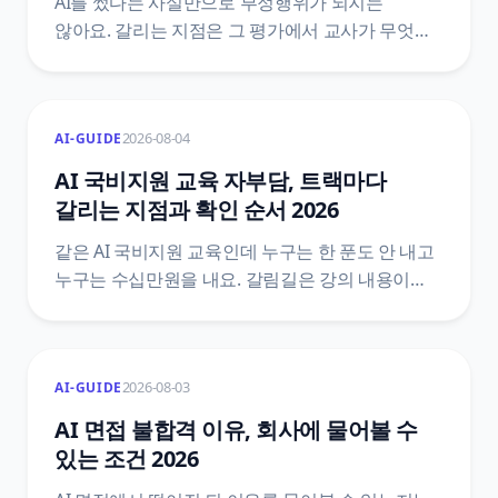
AI를 썼다는 사실만으로 부정행위가 되지는
않아요. 갈리는 지점은 그 평가에서 교사가 무엇을
금지했는지, 그리고 활용 과정을 표기했는지예요.
훈령·관리 방안·시행지침·학교 규정 네 층을 갈라
원문 문장으로 정리했어요.
2026-08-04
AI-GUIDE
AI 국비지원 교육 자부담, 트랙마다
갈리는 지점과 확인 순서 2026
같은 AI 국비지원 교육인데 누구는 한 푼도 안 내고
누구는 수십만원을 내요. 갈림길은 강의 내용이
아니라 그 과정이 붙어 있는 훈련 트랙이에요.
고용24 제도안내 원문으로 세 트랙의 훈련비
문장을 갈라 보고, 내 결제액을 확인하는 순서를
2026-08-03
AI-GUIDE
정리했어요.
AI 면접 불합격 이유, 회사에 물어볼 수
있는 조건 2026