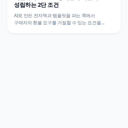
성립하는 2단 조건
AI로 만든 전자책과 템플릿을 파는 쪽에서
구매자의 환불 요구를 거절할 수 있는 요건을
정리했어요. 전자상거래법 제17조와 시행령
제21조의2 원문을 법제처 공개 API로 직접 받아,
제한 사유에 해당하는 1단과 표시·시험 사용 상품을
갖추는 2단이 어떻게 나뉘는지, 한 단만 빠져도 왜
거절이 성립하지 않는지까지 조문 번호와 함께
짚었어요.