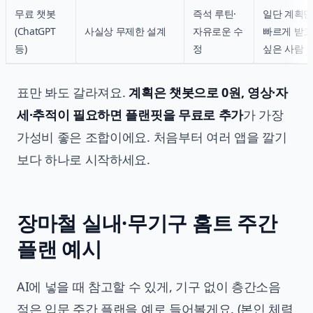
무료 챗봇
즉석 루틴·
일단 계획
(ChatGPT
사실상 무제한 설계
자유로운 수
빠르게 받
등)
정
싶은 사람
표만 봐도 갈라져요.
계획은 챗봇으로 0원, 영상·자
세·추적이 필요하면 플랜핏을 무료로 추가
가 가장
가성비 좋은 조합이에요. 처음부터 여러 앱을 깔기
보다 하나로 시작하세요.
장마철 실내·무기구 홈트 주간
플랜 예시
AI에 넣을 때 참고할 수 있게, 기구 없이 층간소음
적은 입문 주간 플랜을 예로 들어볼게요. (본인 체력