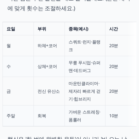
에 맞게 횟수는 조절하세요.)
요일
부위
종목(예시)
시간
스쿼트·런지·플랭
월
하체+코어
20분
크
무릎 푸시업·슈퍼
수
상체+코어
20분
맨·데드버그
마운틴클라이머·
금
전신 유산소
제자리 빠르게 걷
20분
기·힙브리지
가벼운 스트레칭·
주말
회복
10분
폼롤러