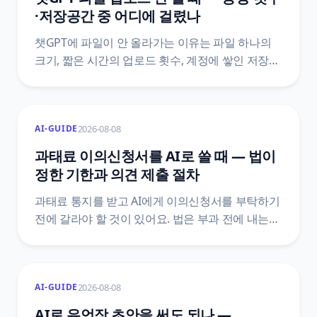
·저장공간 중 어디에 걸렸나
챗GPT에 파일이 안 올라가는 이유는 파일 하나의
크기, 짧은 시간의 업로드 횟수, 계정에 쌓인 저장
공간 중 하나예요. 세 층을 가르는 순서와 대화를
지워도 저장 공간이 안 줄어드는 이유, 공식
문서끼리 숫자가 어긋날 때 확인하는 경로를
2026-08-08
AI-GUIDE
정리했어요.
과태료 이의신청서를 AI로 쓸 때 — 법이
정한 기한과 의견 제출 절차
과태료 통지를 받고 AI에게 이의신청서를 부탁하기
전에 갈라야 할 것이 있어요. 법은 부과 전에 내는
의견 제출과 부과 후에 내는 이의제기를 서로 다른
문서로 정해 두었고, 기한도 10일 이상과 60일로
다릅니다. 어느 칸에 있는지에 따라 감경 여부와
2026-08-08
AI-GUIDE
그다음 절차가 통째로 달라져요.
질서위반행위규제법 조문 원문으로 정리했어요.
AI로 유언장 초안을 써도 되나 —