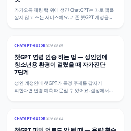
카카오톡 채팅 탭 위에 생긴 ChatGPT는 따로 앱을
깔지 않고 쓰는 서비스예요. 기존 챗GPT 계정을
붙이는 방법, Kakao Tools 네 가지가 각각 하는 일,
버튼을 눌러도 도구가 호출되지 않는 이유,
카카오톡에서 결제한 플랜을 끊는 자리를 카카오
2026-08-05
CHATGPT-GUIDE
고객센터와 오픈AI 공식 문서 기준으로
정리했어요.
챗GPT 연령 인증 하는 법 — 성인인데
청소년용 환경이 걸렸을 때 자가진단
7단계
성인 계정인데 챗GPT가 특정 주제를 갑자기
피한다면 연령 예측 때문일 수 있어요. 설정에서
청소년용 환경 여부를 확인하는 자리, Persona
인증 절차, 이름이 비슷한 다른 인증 화면과
구분하는 법을 OpenAI 공식 안내 기준으로
2026-08-04
CHATGPT-GUIDE
정리했어요.
챗GPT 파일 업로드 안 될 때 — 용량·횟수