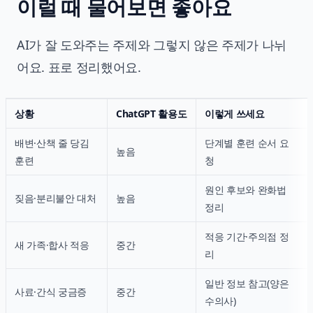
이럴 때 물어보면 좋아요
AI가 잘 도와주는 주제와 그렇지 않은 주제가 나뉘
어요. 표로 정리했어요.
상황
ChatGPT 활용도
이렇게 쓰세요
배변·산책 줄 당김
단계별 훈련 순서 요
높음
훈련
청
원인 후보와 완화법
짖음·분리불안 대처
높음
정리
적응 기간·주의점 정
새 가족·합사 적응
중간
리
일반 정보 참고(양은
사료·간식 궁금증
중간
수의사)