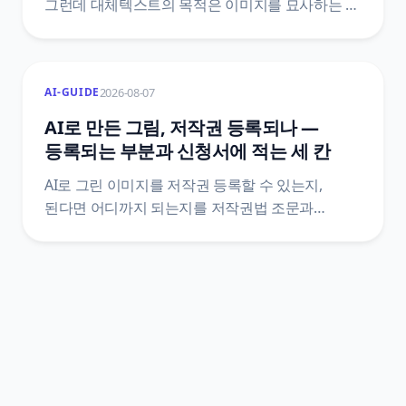
그런데 대체텍스트의 목적은 이미지를 묘사하는 게
아니라 그 이미지가 하던 역할을 대신하는 거예요.
장애인차별금지법 제21조 조문으로 의무의 실제
범위를 확인하고, 자동 생성이 구조적으로 놓치는
2026-08-07
AI-GUIDE
자리를 정리했어요.
AI로 만든 그림, 저작권 등록되나 —
등록되는 부분과 신청서에 적는 세 칸
AI로 그린 이미지를 저작권 등록할 수 있는지,
된다면 어디까지 되는지를 저작권법 조문과
한국저작권위원회 등록 안내서 원문으로
정리했어요. 산출물과 활용 저작물이 갈리는 지점,
프롬프트가 창작적 기여로 잘 인정되지 않는 이유,
사례 일곱 가지, 신청서 저작물 내용란에 나눠 적는
세 가지, 반려 사유 여섯 가지까지 담았어요.