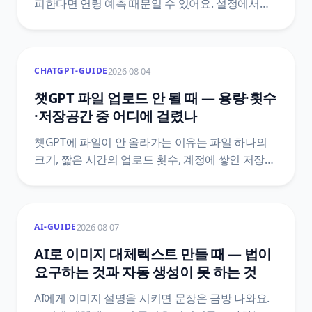
피한다면 연령 예측 때문일 수 있어요. 설정에서
청소년용 환경 여부를 확인하는 자리, Persona
인증 절차, 이름이 비슷한 다른 인증 화면과
구분하는 법을 OpenAI 공식 안내 기준으로
2026-08-04
CHATGPT-GUIDE
정리했어요.
챗GPT 파일 업로드 안 될 때 — 용량·횟수
·저장공간 중 어디에 걸렸나
챗GPT에 파일이 안 올라가는 이유는 파일 하나의
크기, 짧은 시간의 업로드 횟수, 계정에 쌓인 저장
공간 중 하나예요. 세 층을 가르는 순서와 대화를
지워도 저장 공간이 안 줄어드는 이유, 공식
문서끼리 숫자가 어긋날 때 확인하는 경로를
2026-08-07
AI-GUIDE
정리했어요.
AI로 이미지 대체텍스트 만들 때 — 법이
요구하는 것과 자동 생성이 못 하는 것
AI에게 이미지 설명을 시키면 문장은 금방 나와요.