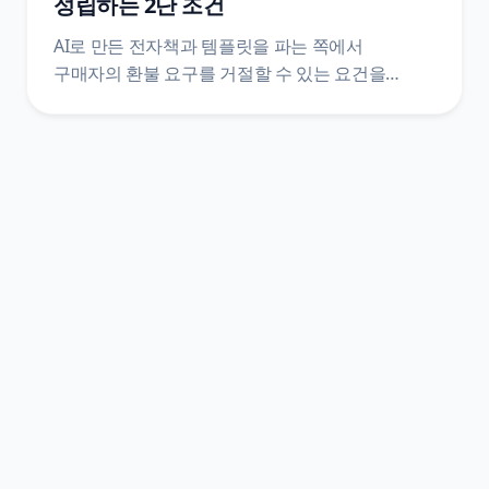
성립하는 2단 조건
AI로 만든 전자책과 템플릿을 파는 쪽에서
구매자의 환불 요구를 거절할 수 있는 요건을
정리했어요. 전자상거래법 제17조와 시행령
제21조의2 원문을 법제처 공개 API로 직접 받아,
제한 사유에 해당하는 1단과 표시·시험 사용 상품을
갖추는 2단이 어떻게 나뉘는지, 한 단만 빠져도 왜
거절이 성립하지 않는지까지 조문 번호와 함께
짚었어요.