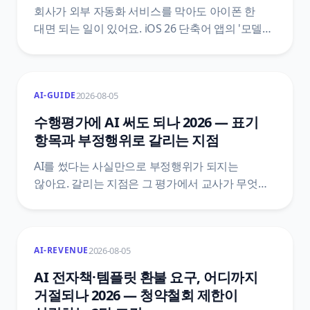
회사가 외부 자동화 서비스를 막아도 아이폰 한
대면 되는 일이 있어요. iOS 26 단축어 앱의 '모델
사용' 동작이 온디바이스·비공개 클라우드 컴퓨팅·
확장 프로그램 세 경로를 고르게 해 주는 지점을
축으로, 업무 레시피 7가지와 개인용 자동화 트리거
2026-08-05
AI-GUIDE
분류, 지원 기종·언어 자가진단, 안드로이드
대안까지 애플 공식 안내를 근거로 정리했어요.
수행평가에 AI 써도 되나 2026 — 표기
항목과 부정행위로 갈리는 지점
AI를 썼다는 사실만으로 부정행위가 되지는
않아요. 갈리는 지점은 그 평가에서 교사가 무엇을
금지했는지, 그리고 활용 과정을 표기했는지예요.
훈령·관리 방안·시행지침·학교 규정 네 층을 갈라
원문 문장으로 정리했어요.
2026-08-05
AI-REVENUE
AI 전자책·템플릿 환불 요구, 어디까지
거절되나 2026 — 청약철회 제한이