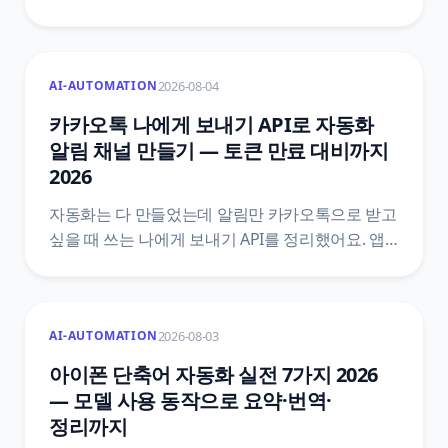
여부예요. 한국천문연구원 특일 정보 API로
공휴일과 대체공휴일을 받아 자동화 첫머리에
조건을 붙이는 5단계와, 법령 두 개를 섞으면 왜
2026-08-04
AI-AUTOMATION
틀리는지, 공식 문서끼리 어긋나는 지점은
어디인지까지 원문을 근거로 정리했어요.
카카오톡 나에게 보내기 API로 자동화
알림 채널 만들기 — 토큰 만료 대비까지
2026
자동화는 다 만들었는데 알림만 카카오톡으로 받고
싶을 때 쓰는 나에게 보내기 API를 정리했어요. 앱
만들기와 talk_message 동의항목, 액세스 토큰과
리프레시 토큰의 만료 구조, n8n HTTP 요청 설정,
두 달째에 조용히 멈추는 자리를 막는 자동 갱신
2026-08-03
AI-AUTOMATION
설계까지 카카오 공식 문서 기준으로 담았습니다.
아이폰 단축어 자동화 실전 7가지 2026
— 모델 사용 동작으로 요약·번역·
정리까지