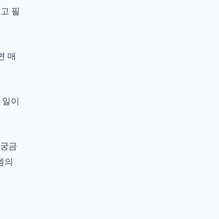
리고 필
면 매
 일이
 궁금
템의