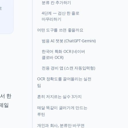
분류 칸 추가하기
로
4단계 — 검산 한 줄로
마무리하기
어떤 도구를 쓰면 좋을까요
범용 AI 챗봇 (ChatGPT·Gemini)
한국어 특화 OCR (네이버
클로바 OCR)
전용 경비 앱 (스캔 자동입력형)
OCR 정확도를 끌어올리는 실전
팁
서 한
흔히 저지르는 실수 3가지
 제일
매달 똑같이 굴러가게 만드는
루틴
개인과 회사, 분류만 바꾸면