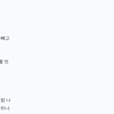
 빼고
를 멋
처럼 나
 하나