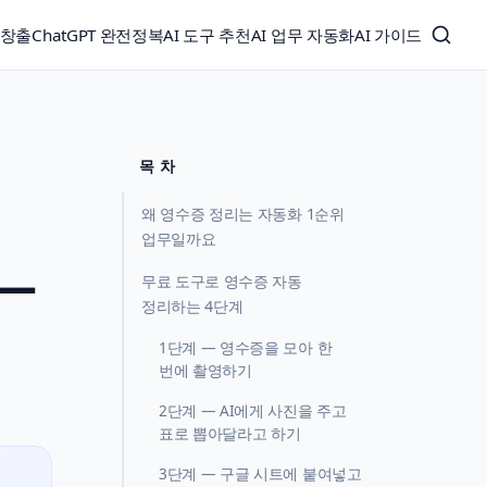
익창출
ChatGPT 완전정복
AI 도구 추천
AI 업무 자동화
AI 가이드
목 차
왜 영수증 정리는 자동화 1순위
업무일까요
 —
무료 도구로 영수증 자동
정리하는 4단계
1단계 — 영수증을 모아 한
번에 촬영하기
2단계 — AI에게 사진을 주고
표로 뽑아달라고 하기
3단계 — 구글 시트에 붙여넣고