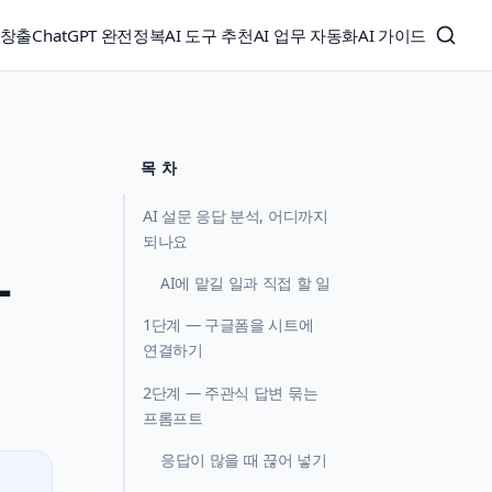
익창출
ChatGPT 완전정복
AI 도구 추천
AI 업무 자동화
AI 가이드
목 차
AI 설문 응답 분석, 어디까지
되나요
—
AI에 맡길 일과 직접 할 일
1단계 — 구글폼을 시트에
연결하기
2단계 — 주관식 답변 묶는
프롬프트
응답이 많을 때 끊어 넣기