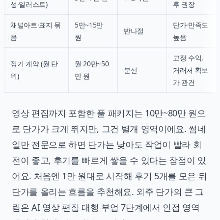
성·일러스트)
후 권장
채널아트·표지 묶
5만~15만
단가·만족도
반나절
음
원
높음
고정 수익,
정기 계약 (월 단
월 20만~50
분산
거래처 확보
위)
만 원
가 관건
영상 편집까지 포함한 풀 패키지는 10만~80만 원으
로 단가가 크게 뛰지만, 그건 별개 영역이에요. 썸네
일만 전문으로 하면 단가는 낮아도 작업이 빨라 회
전이 좋고, 후기를 빠르게 쌓을 수 있다는 장점이 있
어요. 처음엔 1만 원대로 시작해 후기 5개를 모은 뒤
단가를 올리는 흐름을 추천해요. 외주 단가의 큰 그
림은
AI 영상 편집 대행 부업 7단계
에서 인접 영역