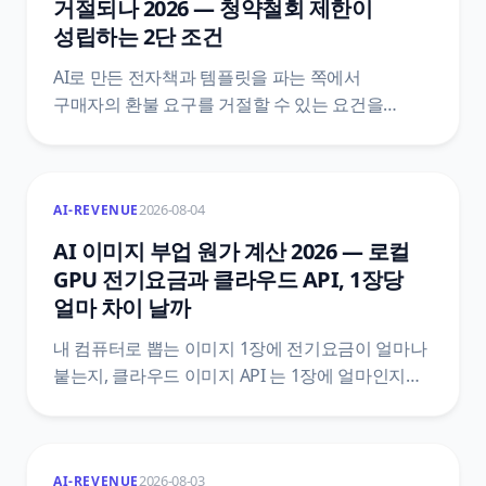
거절되나 2026 — 청약철회 제한이
성립하는 2단 조건
AI로 만든 전자책과 템플릿을 파는 쪽에서
구매자의 환불 요구를 거절할 수 있는 요건을
정리했어요. 전자상거래법 제17조와 시행령
제21조의2 원문을 법제처 공개 API로 직접 받아,
제한 사유에 해당하는 1단과 표시·시험 사용 상품을
2026-08-04
AI-REVENUE
갖추는 2단이 어떻게 나뉘는지, 한 단만 빠져도 왜
거절이 성립하지 않는지까지 조문 번호와 함께
AI 이미지 부업 원가 계산 2026 — 로컬
짚었어요.
GPU 전기요금과 클라우드 API, 1장당
얼마 차이 날까
내 컴퓨터로 뽑는 이미지 1장에 전기요금이 얼마나
붙는지, 클라우드 이미지 API 는 1장에 얼마인지를
같은 단위로 맞춰 비교했어요. 한전 기본공급약관
별표1 의 하계 요금표, 법제처 생활법령 원문,
Gemini API 와 OpenAI 공식 가격표를 직접 열어
2026-08-03
AI-REVENUE
1장당 원가와 손익이 뒤집히는 장수까지