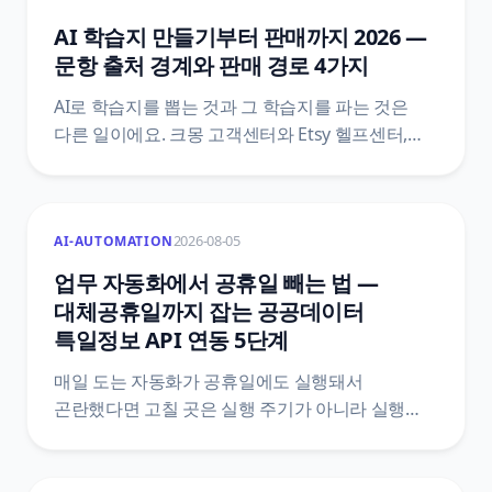
계산했어요.
AI 학습지 만들기부터 판매까지 2026 —
문항 출처 경계와 판매 경로 4가지
AI로 학습지를 뽑는 것과 그 학습지를 파는 것은
다른 일이에요. 크몽 고객센터와 Etsy 헬프센터,
공공누리, 법제처 생활법령 원문을 직접 열어 문항
출처의 경계, 판매 경로별 등록 규격, 반려를 부르는
파일 조건을 정리했어요.
2026-08-05
AI-AUTOMATION
업무 자동화에서 공휴일 빼는 법 —
대체공휴일까지 잡는 공공데이터
특일정보 API 연동 5단계
매일 도는 자동화가 공휴일에도 실행돼서
곤란했다면 고칠 곳은 실행 주기가 아니라 실행
여부예요. 한국천문연구원 특일 정보 API로
공휴일과 대체공휴일을 받아 자동화 첫머리에
조건을 붙이는 5단계와, 법령 두 개를 섞으면 왜