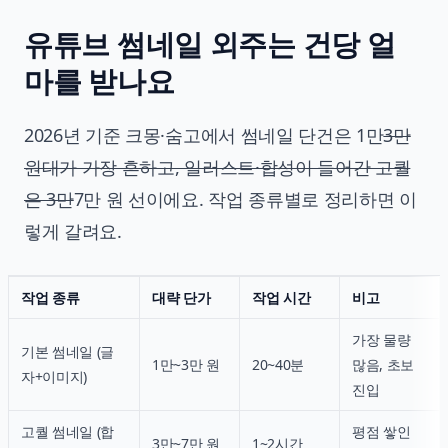
유튜브 썸네일 외주는 건당 얼
마를 받나요
2026년 기준 크몽·숨고에서 썸네일 단건은 1만
3만
원대가 가장 흔하고, 일러스트·합성이 들어간 고퀄
은 3만
7만 원 선이에요. 작업 종류별로 정리하면 이
렇게 갈려요.
작업 종류
대략 단가
작업 시간
비고
가장 물량
기본 썸네일 (글
1만~3만 원
20~40분
많음, 초보
자+이미지)
진입
고퀄 썸네일 (합
평점 쌓인
3만~7만 원
1~2시간