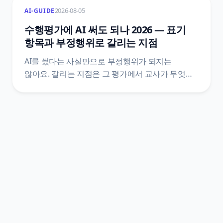
2026-08-05
AI-GUIDE
틀리는지, 공식 문서끼리 어긋나는 지점은
어디인지까지 원문을 근거로 정리했어요.
수행평가에 AI 써도 되나 2026 — 표기
항목과 부정행위로 갈리는 지점
AI를 썼다는 사실만으로 부정행위가 되지는
않아요. 갈리는 지점은 그 평가에서 교사가 무엇을
금지했는지, 그리고 활용 과정을 표기했는지예요.
훈령·관리 방안·시행지침·학교 규정 네 층을 갈라
원문 문장으로 정리했어요.