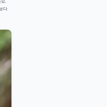
요.
"보다