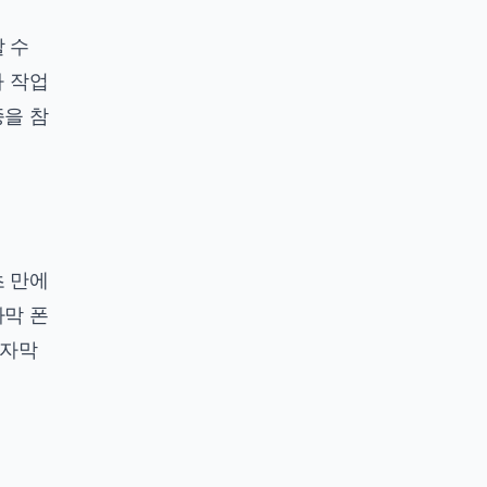
 수
까 작업
종
을 참
초 만에
자막 폰
 자막