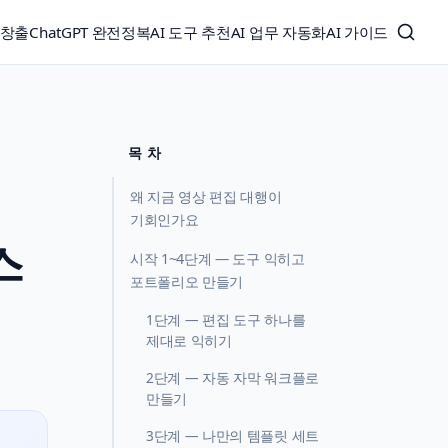
익창출
ChatGPT 완전정복
AI 도구 추천
AI 업무 자동화
AI 가이드
목 차
왜 지금 영상 편집 대행이
기회인가요
스
시작 1~4단계 — 도구 익히고
포트폴리오 만들기
1단계 — 편집 도구 하나를
제대로 익히기
2단계 — 자동 자막 워크플로
만들기
3단계 — 나만의 템플릿 세트