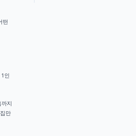
어떤
 1인
음까지
편집만