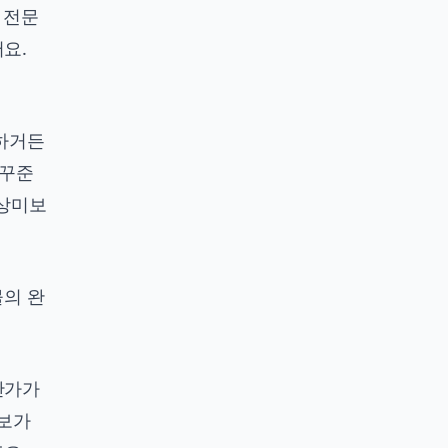
 전문
요.
 하거든
 꾸준
영상미보
물의 완
단가가
초보가