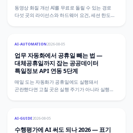
동영상 화질 개선 AI를 무료로 돌릴 수 있는 경로
다섯 곳의 라이선스와 하드웨어 요건, 세션 한도를
공식 문서에서 직접 확인해 표로 모았어요. 개인
사용만 무료인 도구, 가용량에 따라 달라지는
12시간 상한, 무료 계정에 걸리는 GPU 사용
2026-08-05
AI-AUTOMATION
시간까지 정리하고 AI가 못 살리는 원본을 다섯
문항으로 가려냈어요.
업무 자동화에서 공휴일 빼는 법 —
대체공휴일까지 잡는 공공데이터
특일정보 API 연동 5단계
매일 도는 자동화가 공휴일에도 실행돼서
곤란했다면 고칠 곳은 실행 주기가 아니라 실행
여부예요. 한국천문연구원 특일 정보 API로
공휴일과 대체공휴일을 받아 자동화 첫머리에
조건을 붙이는 5단계와, 법령 두 개를 섞으면 왜
2026-08-05
AI-GUIDE
틀리는지, 공식 문서끼리 어긋나는 지점은
어디인지까지 원문을 근거로 정리했어요.
수행평가에 AI 써도 되나 2026 — 표기