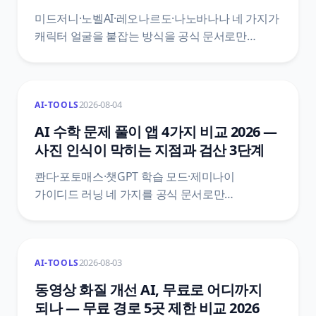
미드저니·노벨AI·레오나르도·나노바나나 네 가지가
캐릭터 얼굴을 붙잡는 방식을 공식 문서로만
비교했어요. 미드저니는 기본이 V8.2인데 캐릭터
고정은 V7로 되돌아가고, 노벨AI는 레퍼런스를 두
장 넣으면 두 인물이 아니라 섞인다고 문서가
2026-08-04
AI-TOOLS
밝혀요. 무료 한도와 저작권 등록 범위까지 1차
출처로 정리했어요.
AI 수학 문제 풀이 앱 4가지 비교 2026 —
사진 인식이 막히는 지점과 검산 3단계
콴다·포토매스·챗GPT 학습 모드·제미나이
가이디드 러닝 네 가지를 공식 문서로만
비교했어요. 포토매스 공식 글은 못 푸는 게 아니라
스캔 문제로 못 알아보는 경우가 많다고 적고, 오답
도움말도 잘못 스캔된 문제를 첫 원인으로
2026-08-03
AI-TOOLS
지목해요. 재촬영 4가지 조건과 검산 3단계까지
정리했어요.
동영상 화질 개선 AI, 무료로 어디까지
되나 — 무료 경로 5곳 제한 비교 2026