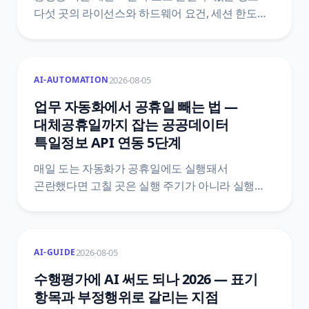
다섯 곳의 라이선스와 하드웨어 요건, 세션 한도를
공식 문서에서 직접 확인해 표로 모았어요. 개인
사용만 무료인 도구, 가용량에 따라 달라지는
12시간 상한, 무료 계정에 걸리는 GPU 사용
2026-08-05
AI-AUTOMATION
시간까지 정리하고 AI가 못 살리는 원본을 다섯
문항으로 가려냈어요.
업무 자동화에서 공휴일 빼는 법 —
대체공휴일까지 잡는 공공데이터
특일정보 API 연동 5단계
매일 도는 자동화가 공휴일에도 실행돼서
곤란했다면 고칠 곳은 실행 주기가 아니라 실행
여부예요. 한국천문연구원 특일 정보 API로
공휴일과 대체공휴일을 받아 자동화 첫머리에
조건을 붙이는 5단계와, 법령 두 개를 섞으면 왜
2026-08-05
AI-GUIDE
틀리는지, 공식 문서끼리 어긋나는 지점은
어디인지까지 원문을 근거로 정리했어요.
수행평가에 AI 써도 되나 2026 — 표기
항목과 부정행위로 갈리는 지점