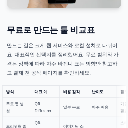
무료로 만드는 툴 비교표
만드는 길은 크게 웹 서비스와 로컬 설치로 나뉘어
요. 대표적인 선택지를 정리했어요. 무료 범위와 가
격은 정책에 따라 자주 바뀌니 표는 방향만 참고하
고 결제 전 공식 페이지를 확인하세요.
방식
대표 예
비용 감각
난이도
잘 
무료 웹 생
QR
가끔
일부 무료
아주 쉬움
성
Diffusion
필요
QR-
스타
프리셋형 웹
이미지당 소