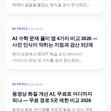
캐릭터 얼굴을 붙잡는 방식을 공식 문서로만
비교했어요. 미드저니는 기본이 V8.2인데 캐릭터
고정은 V7로 되돌아가고, 노벨AI는 레퍼런스를 두
장 넣으면 두 인물이 아니라 섞인다고 문서가
2026-08-04
AI-TOOLS
밝혀요. 무료 한도와 저작권 등록 범위까지 1차
출처로 정리했어요.
AI 수학 문제 풀이 앱 4가지 비교 2026 —
사진 인식이 막히는 지점과 검산 3단계
콴다·포토매스·챗GPT 학습 모드·제미나이
가이디드 러닝 네 가지를 공식 문서로만
비교했어요. 포토매스 공식 글은 못 푸는 게 아니라
스캔 문제로 못 알아보는 경우가 많다고 적고, 오답
도움말도 잘못 스캔된 문제를 첫 원인으로
2026-08-03
AI-TOOLS
지목해요. 재촬영 4가지 조건과 검산 3단계까지
정리했어요.
동영상 화질 개선 AI, 무료로 어디까지
되나 — 무료 경로 5곳 제한 비교 2026
동영상 화질 개선 AI를 무료로 돌릴 수 있는 경로