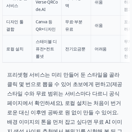
Verse·QRCo
쉬움
하게
서비스
액
de.AI
뽑
디자인 툴
Canva 등
무료·부분
포스
쉬움
결합
QR+디자인
유료
까지
스테이블 디
무제
로컬 설치
퓨전+컨트
전기요금뿐
어려움
생성
롤넷
한 
프리셋형 서비스는 미리 만들어 둔 스타일을 골라
클릭 몇 번으로 뽑을 수 있어 초보에게 편하고(제공
스타일 수와 무료 범위는 서비스마다 다르니 공식
페이지에서 확인하세요), 로컬 설치는 처음이 번거
로운 대신 이후엔 공짜로 원 없이 만들 수 있어요.
배경 이미지의 톤을 먼저 잡고 싶다면
무료 AI 이미
지 생성 사이트 추천
에서 분위기를 실험해 본 뒤 그