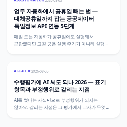
2026-08-05
AI-AUTOMATION
시간까지 정리하고 AI가 못 살리는 원본을 다섯
문항으로 가려냈어요.
업무 자동화에서 공휴일 빼는 법 —
대체공휴일까지 잡는 공공데이터
특일정보 API 연동 5단계
매일 도는 자동화가 공휴일에도 실행돼서
곤란했다면 고칠 곳은 실행 주기가 아니라 실행
여부예요. 한국천문연구원 특일 정보 API로
공휴일과 대체공휴일을 받아 자동화 첫머리에
조건을 붙이는 5단계와, 법령 두 개를 섞으면 왜
2026-08-05
AI-GUIDE
틀리는지, 공식 문서끼리 어긋나는 지점은
어디인지까지 원문을 근거로 정리했어요.
수행평가에 AI 써도 되나 2026 — 표기
항목과 부정행위로 갈리는 지점
AI를 썼다는 사실만으로 부정행위가 되지는
않아요. 갈리는 지점은 그 평가에서 교사가 무엇을
금지했는지, 그리고 활용 과정을 표기했는지예요.
훈령·관리 방안·시행지침·학교 규정 네 층을 갈라