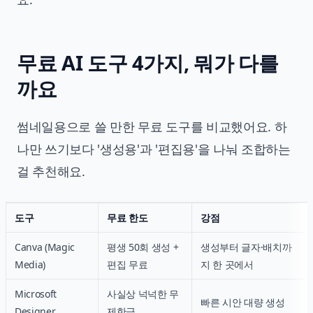
무료 AI 도구 4가지, 뭐가 다를
까요
썸네일용으로 쓸 만한 무료 도구를 비교했어요. 하
나만 쓰기보다 '생성용'과 '편집용'을 나눠 조합하는
걸 추천해요.
도구
무료 한도
강점
Canva (Magic
평생 50회 생성 +
생성부터 글자·배치까
Media)
편집 무료
지 한 곳에서
Microsoft
사실상 넉넉한 무
빠른 시안 대량 생성
Designer
제한급