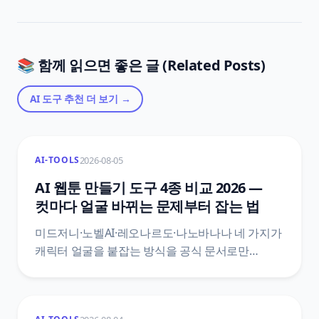
📚 함께 읽으면 좋은 글 (Related Posts)
AI 도구 추천
더 보기 →
2026-08-05
AI-TOOLS
AI 웹툰 만들기 도구 4종 비교 2026 —
컷마다 얼굴 바뀌는 문제부터 잡는 법
미드저니·노벨AI·레오나르도·나노바나나 네 가지가
캐릭터 얼굴을 붙잡는 방식을 공식 문서로만
비교했어요. 미드저니는 기본이 V8.2인데 캐릭터
고정은 V7로 되돌아가고, 노벨AI는 레퍼런스를 두
장 넣으면 두 인물이 아니라 섞인다고 문서가