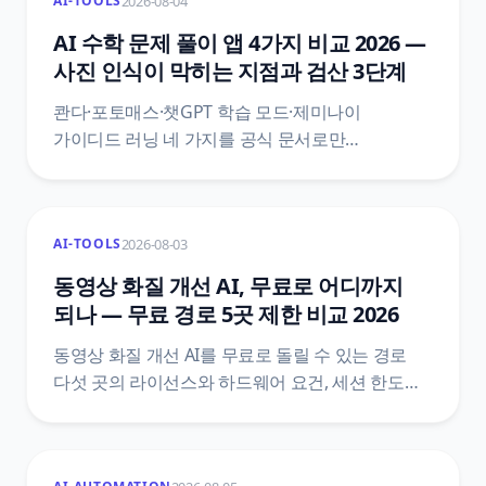
2026-08-04
AI-TOOLS
밝혀요. 무료 한도와 저작권 등록 범위까지 1차
출처로 정리했어요.
AI 수학 문제 풀이 앱 4가지 비교 2026 —
사진 인식이 막히는 지점과 검산 3단계
콴다·포토매스·챗GPT 학습 모드·제미나이
가이디드 러닝 네 가지를 공식 문서로만
비교했어요. 포토매스 공식 글은 못 푸는 게 아니라
스캔 문제로 못 알아보는 경우가 많다고 적고, 오답
도움말도 잘못 스캔된 문제를 첫 원인으로
2026-08-03
AI-TOOLS
지목해요. 재촬영 4가지 조건과 검산 3단계까지
정리했어요.
동영상 화질 개선 AI, 무료로 어디까지
되나 — 무료 경로 5곳 제한 비교 2026
동영상 화질 개선 AI를 무료로 돌릴 수 있는 경로
다섯 곳의 라이선스와 하드웨어 요건, 세션 한도를
공식 문서에서 직접 확인해 표로 모았어요. 개인
사용만 무료인 도구, 가용량에 따라 달라지는
12시간 상한, 무료 계정에 걸리는 GPU 사용