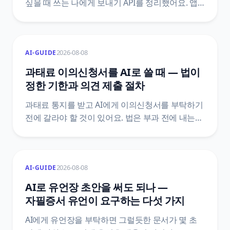
싶을 때 쓰는 나에게 보내기 API를 정리했어요. 앱
만들기와 talk_message 동의항목, 액세스 토큰과
리프레시 토큰의 만료 구조, n8n HTTP 요청 설정,
두 달째에 조용히 멈추는 자리를 막는 자동 갱신
2026-08-08
AI-GUIDE
설계까지 카카오 공식 문서 기준으로 담았습니다.
과태료 이의신청서를 AI로 쓸 때 — 법이
정한 기한과 의견 제출 절차
과태료 통지를 받고 AI에게 이의신청서를 부탁하기
전에 갈라야 할 것이 있어요. 법은 부과 전에 내는
의견 제출과 부과 후에 내는 이의제기를 서로 다른
문서로 정해 두었고, 기한도 10일 이상과 60일로
다릅니다. 어느 칸에 있는지에 따라 감경 여부와
2026-08-08
AI-GUIDE
그다음 절차가 통째로 달라져요.
질서위반행위규제법 조문 원문으로 정리했어요.
AI로 유언장 초안을 써도 되나 —
자필증서 유언이 요구하는 다섯 가지
AI에게 유언장을 부탁하면 그럴듯한 문서가 몇 초