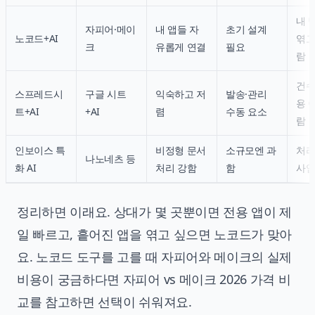
내 
자피어·메이
내 앱들 자
초기 설계
노코드+AI
엮고
크
유롭게 연결
필요
람
건수
스프레드시
구글 시트
익숙하고 저
발송·관리
용 
트+AI
+AI
렴
수동 요소
람
인보이스 특
비정형 문서
소규모엔 과
처리
나노네츠 등
화 AI
처리 강함
함
사
정리하면 이래요. 상대가 몇 곳뿐이면 전용 앱이 제
일 빠르고, 흩어진 앱을 엮고 싶으면 노코드가 맞아
요. 노코드 도구를 고를 때 자피어와 메이크의 실제
비용이 궁금하다면
자피어 vs 메이크 2026 가격 비
교
를 참고하면 선택이 쉬워져요.