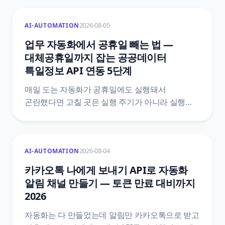
어디까지 막아 주는지, 그 바깥에서 중복이 생기는
자리는 어디인지, 그리고 Zapier·Make·n8n 공식
2026-08-05
AI-AUTOMATION
문서에 실제로 적힌 기능 이름과 한도값으로 막는
다섯 가지 방법을 정리했어요.
업무 자동화에서 공휴일 빼는 법 —
대체공휴일까지 잡는 공공데이터
특일정보 API 연동 5단계
매일 도는 자동화가 공휴일에도 실행돼서
곤란했다면 고칠 곳은 실행 주기가 아니라 실행
여부예요. 한국천문연구원 특일 정보 API로
공휴일과 대체공휴일을 받아 자동화 첫머리에
조건을 붙이는 5단계와, 법령 두 개를 섞으면 왜
2026-08-04
AI-AUTOMATION
틀리는지, 공식 문서끼리 어긋나는 지점은
어디인지까지 원문을 근거로 정리했어요.
카카오톡 나에게 보내기 API로 자동화
알림 채널 만들기 — 토큰 만료 대비까지
2026
자동화는 다 만들었는데 알림만 카카오톡으로 받고