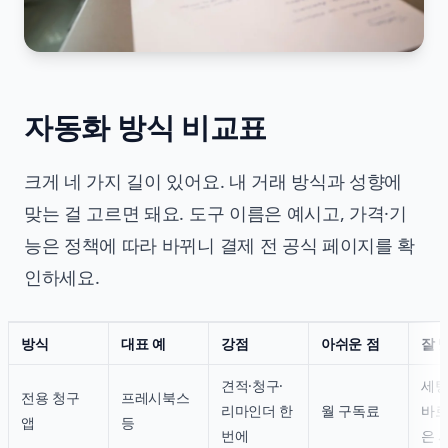
자동화 방식 비교표
크게 네 가지 길이 있어요. 내 거래 방식과 성향에
맞는 걸 고르면 돼요. 도구 이름은 예시고, 가격·기
능은 정책에 따라 바뀌니 결제 전 공식 페이지를 확
인하세요.
방식
대표 예
강점
아쉬운 점
잘 
견적·청구·
세팅
전용 청구
프레시북스
리마인더 한
월 구독료
바로
앱
등
번에
은 