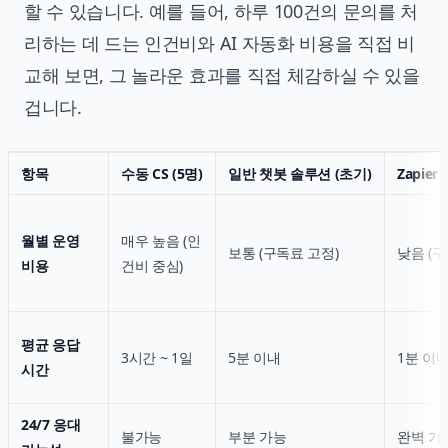
할 수 있습니다. 예를 들어, 하루 100건의 문의를 처
리하는 데 드는 인건비와 AI 자동화 비용을 직접 비
교해 보면, 그 놀라운 효과를 직접 체감하실 수 있을
겁니다.
항목
수동 CS (5명)
일반 챗봇 솔루션 (초기)
Zapier
월별 운영
매우 높음 (인
보통 (구독료 고정)
낮음 (구
비용
건비 중심)
평균 응답
3시간 ~ 1일
5분 이내
1분 이
시간
24/7 응대
불가능
부분 가능
완벽 가