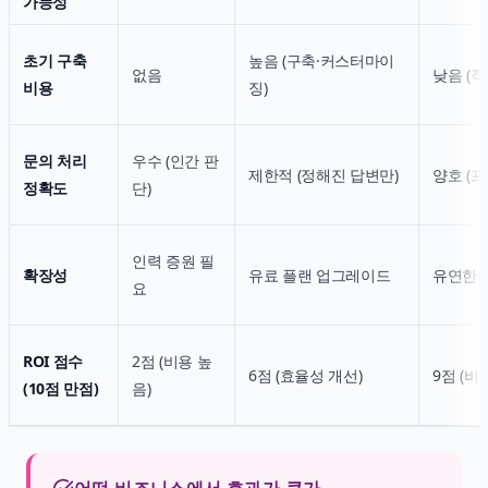
가능성
초기 구축
높음 (구축·커스터마이
없음
낮음 (직
비용
징)
문의 처리
우수 (인간 판
제한적 (정해진 답변만)
양호 (
정확도
단)
인력 증원 필
확장성
유료 플랜 업그레이드
유연한 
요
ROI 점수
2점 (비용 높
6점 (효율성 개선)
9점 (비
(10점 만점)
음)