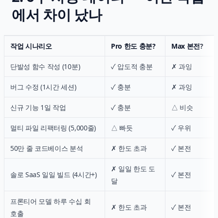
에서 차이 났나
작업 시나리오
Pro 한도 충분?
Max 본전?
단발성 함수 작성 (10분)
✓ 압도적 충분
✗ 과잉
버그 수정 (1시간 세션)
✓ 충분
✗ 과잉
신규 기능 1일 작업
✓ 충분
△ 비슷
멀티 파일 리팩터링 (5,000줄)
△ 빠듯
✓ 우위
50만 줄 코드베이스 분석
✗ 한도 초과
✓ 본전
✗ 일일 한도 도
솔로 SaaS 일일 빌드 (4시간+)
✓ 본전
달
프론티어 모델 하루 수십 회
✗ 한도 초과
✓ 본전
호출