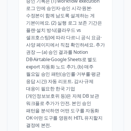
승인 기록은 (1) workflow execution
로그 안에 승인자·승인 시각·원본·
수정본이 함께 남도록 설계하는 게
기본이에요. (2) 실행 로그 보존 기간은
플랜·설치 방식(클라우드 vs
셀프호스팅)에 따라 다르니 공식 요금·
사양 페이지에서 직접 확인하세요. 추가
권장 — (a) 승인 결과를 Notion
DB·Airtable·Google Sheets로 별도
export 자동화 노드 추가, (b) 매주
월요일 승인 패턴(승인률·거부률·평균
응답 시간) 자동 리포트. 감사·규제
대응이 필요한 한국 기업
(개인정보보호위 등)은 자체 DB 보관
워크플로 추가가 안전. 본인 승인
패턴을 분석하면 어떤 도구를 자동화
OK·어떤 도구를 영원히 HITL 유지할지
결정에 본전.