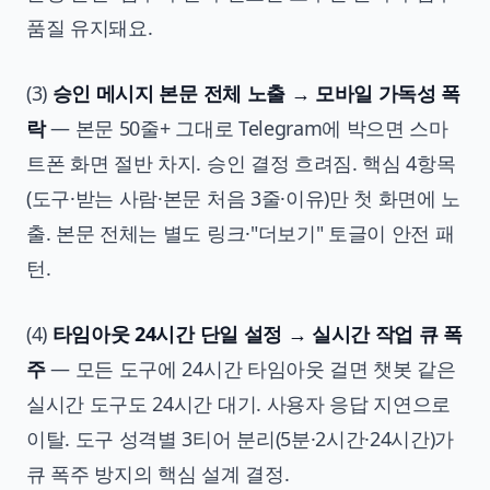
품질 유지돼요.
(3)
승인 메시지 본문 전체 노출 → 모바일 가독성 폭
락
— 본문 50줄+ 그대로 Telegram에 박으면 스마
트폰 화면 절반 차지. 승인 결정 흐려짐. 핵심 4항목
(도구·받는 사람·본문 처음 3줄·이유)만 첫 화면에 노
출. 본문 전체는 별도 링크·"더보기" 토글이 안전 패
턴.
(4)
타임아웃 24시간 단일 설정 → 실시간 작업 큐 폭
주
— 모든 도구에 24시간 타임아웃 걸면 챗봇 같은
실시간 도구도 24시간 대기. 사용자 응답 지연으로
이탈. 도구 성격별 3티어 분리(5분·2시간·24시간)가
큐 폭주 방지의 핵심 설계 결정.