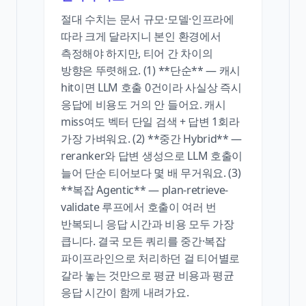
절대 수치는 문서 규모·모델·인프라에
따라 크게 달라지니 본인 환경에서
측정해야 하지만, 티어 간 차이의
방향은 뚜렷해요. (1) **단순** — 캐시
hit이면 LLM 호출 0건이라 사실상 즉시
응답에 비용도 거의 안 들어요. 캐시
miss여도 벡터 단일 검색 + 답변 1회라
가장 가벼워요. (2) **중간 Hybrid** —
reranker와 답변 생성으로 LLM 호출이
늘어 단순 티어보다 몇 배 무거워요. (3)
**복잡 Agentic** — plan-retrieve-
validate 루프에서 호출이 여러 번
반복되니 응답 시간과 비용 모두 가장
큽니다. 결국 모든 쿼리를 중간·복잡
파이프라인으로 처리하던 걸 티어별로
갈라 놓는 것만으로 평균 비용과 평균
응답 시간이 함께 내려가요.