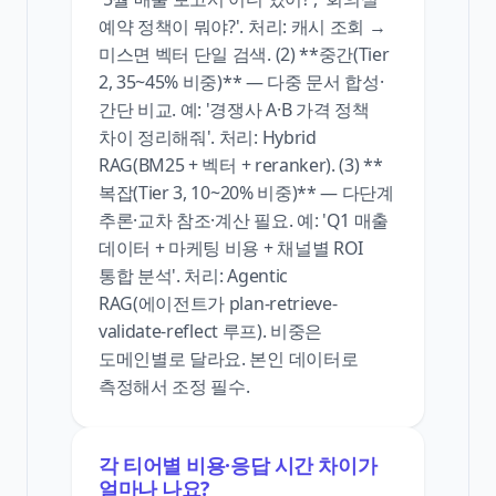
예약 정책이 뭐야?'. 처리: 캐시 조회 →
미스면 벡터 단일 검색. (2) **중간(Tier
2, 35~45% 비중)** — 다중 문서 합성·
간단 비교. 예: '경쟁사 A·B 가격 정책
차이 정리해줘'. 처리: Hybrid
RAG(BM25 + 벡터 + reranker). (3) **
복잡(Tier 3, 10~20% 비중)** — 다단계
추론·교차 참조·계산 필요. 예: 'Q1 매출
데이터 + 마케팅 비용 + 채널별 ROI
통합 분석'. 처리: Agentic
RAG(에이전트가 plan-retrieve-
validate-reflect 루프). 비중은
도메인별로 달라요. 본인 데이터로
측정해서 조정 필수.
각 티어별 비용·응답 시간 차이가
얼마나 나요?