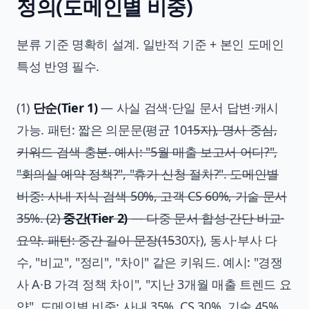
정의(도메인별 비중)
분류 기준 명확히 설계. 일반적 기준 + 본인 도메인
특성 반영 필수.
(1)
단순(Tier 1)
— 사실 검색·단일 문서 답변·캐시
가능. 패턴: 짧은 의문문(평균 10
15자), 명사 중심,
키워드 검색 충분. 예시: "5월 매출 보고서 어디?",
"회의실 예약 정책?", "휴가 신청 절차?". 도메인별
비중: 사내 지식 검색 50%, 고객 CS 60%, 기술 문서
35%. (2)
중간(Tier 2)
— 다중 문서 합성·간단 비교·
요약. 패턴: 중간 길이 문장(15
30자), 동사·부사 다
수, "비교", "정리", "차이" 같은 키워드. 예시: "경쟁
사 A·B 가격 정책 차이", "지난 3개월 매출 트렌드 요
약". 도메인별 비중: 사내 35%, CS 30%, 기술 45%.