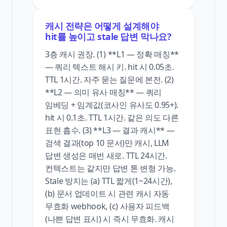
캐시 전략은 어떻게 설계해야
hit률 높이고 stale 답변 막나요?
3층 캐시 권장. (1) **L1 — 정확 매칭**
— 쿼리 텍스트 해시 키. hit 시 0.05초.
TTL 1시간. 자주 묻는 질문에 본전. (2)
**L2 — 의미 유사 매칭** — 쿼리
임베딩 + 임계값(코사인 유사도 0.95+).
hit 시 0.1초. TTL 1시간. 같은 의도 다른
표현 흡수. (3) **L3 — 결과 캐시** —
검색 결과(top 10 문서)만 캐시, LLM
답변 생성은 매번 새로. TTL 24시간.
컨텍스트는 같지만 답변 톤 변형 가능.
Stale 방지는 (a) TTL 짧게(1~24시간),
(b) 문서 업데이트 시 관련 캐시 자동
무효화 webhook, (c) 사용자 피드백
(나쁜 답변 표시) 시 즉시 무효화. 캐시