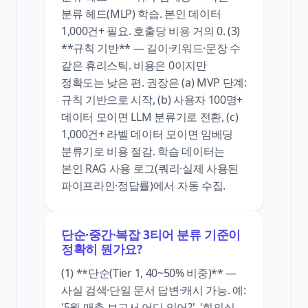
분류 헤드(MLP) 학습. 본인 데이터
1,000건+ 필요. 호출당 비용 거의 0. (3)
**규칙 기반** — 길이·키워드·문장 수
같은 휴리스틱. 비용은 0이지만
정확도는 낮은 편. 권장은 (a) MVP 단계:
규칙 기반으로 시작, (b) 사용자 100명+
데이터 모이면 LLM 분류기로 전환, (c)
1,000건+ 라벨 데이터 모이면 임베딩
분류기로 비용 절감. 학습 데이터는
본인 RAG 사용 로그(쿼리·실제 사용된
파이프라인·정답률)에서 자동 수집.
단순·중간·복잡 3티어 분류 기준이
정확히 뭔가요?
(1) **단순(Tier 1, 40~50% 비중)** —
사실 검색·단일 문서 답변·캐시 가능. 예:
'5월 매출 보고서 어디 있어?', '회의실