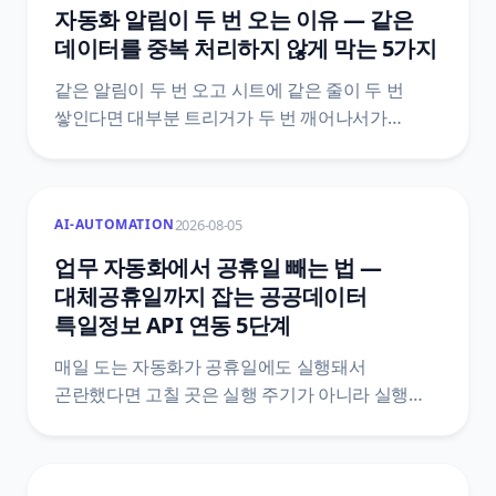
자동화 알림이 두 번 오는 이유 — 같은
데이터를 중복 처리하지 않게 막는 5가지
같은 알림이 두 번 오고 시트에 같은 줄이 두 번
쌓인다면 대부분 트리거가 두 번 깨어나서가
아니에요. 도구가 이미 갖고 있는 중복 제거 장치가
어디까지 막아 주는지, 그 바깥에서 중복이 생기는
자리는 어디인지, 그리고 Zapier·Make·n8n 공식
2026-08-05
AI-AUTOMATION
문서에 실제로 적힌 기능 이름과 한도값으로 막는
다섯 가지 방법을 정리했어요.
업무 자동화에서 공휴일 빼는 법 —
대체공휴일까지 잡는 공공데이터
특일정보 API 연동 5단계
매일 도는 자동화가 공휴일에도 실행돼서
곤란했다면 고칠 곳은 실행 주기가 아니라 실행
여부예요. 한국천문연구원 특일 정보 API로
공휴일과 대체공휴일을 받아 자동화 첫머리에
조건을 붙이는 5단계와, 법령 두 개를 섞으면 왜