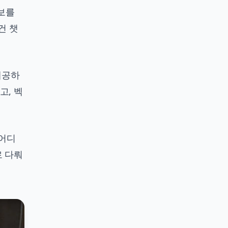
정보를
건 챗
 제공하
고, 벡
 어디
로 다뤄