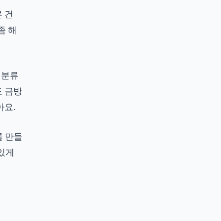
른 건
좀 해
 분류
도 금방
아요.
를 만들
 있게