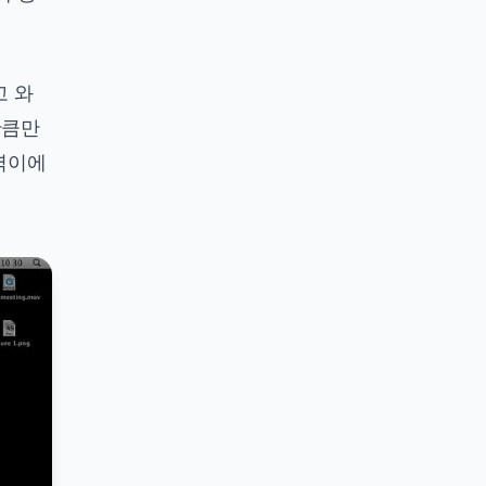
고 와
만큼만
실력이에