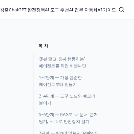
익창출
ChatGPT 완전정복
AI 도구 추천
AI 업무 자동화
AI 가이드
목 차
챗봇 말고 '진짜 행동하는'
에이전트를 직접 짜본다면
1~2단계 — 가장 단순한
에이전트부터 만들기
3~4단계 — 도구 노드와 메모리
붙이기
5~6단계 — RAG로 '내 문서' 근거
달기, HITL로 안전장치 걸기
7단계 — n8n이 맞는지, Make가