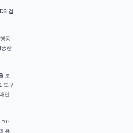
DB 검
 행동
엉뚱한
을 보
그 도구
 때만
 "아
객 응