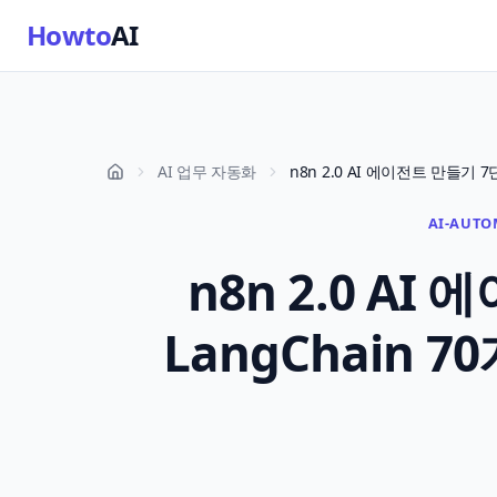
Howto
AI
AI 업무 자동화
AI-AUTO
n8n 2.0 A
LangChain 