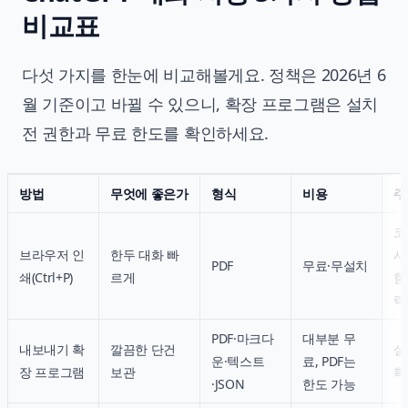
비교표
다섯 가지를 한눈에 비교해볼게요. 정책은 2026년 6
월 기준이고 바뀔 수 있으니, 확장 프로그램은 설치
전 권한과 무료 한도를 확인하세요.
방법
무엇에 좋은가
형식
비용
주
코
브라우저 인
한두 대화 빠
사
PDF
무료·무설치
쇄(Ctrl+P)
르게
함
락
PDF·마크다
대부분 무
내보내기 확
깔끔한 단건
설
운·텍스트
료, PDF는
장 프로그램
보관
확
·JSON
한도 가능