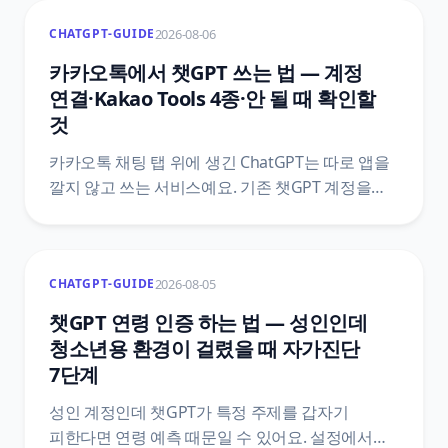
2026-08-06
CHATGPT-GUIDE
카카오톡에서 챗GPT 쓰는 법 — 계정
연결·Kakao Tools 4종·안 될 때 확인할
것
카카오톡 채팅 탭 위에 생긴 ChatGPT는 따로 앱을
깔지 않고 쓰는 서비스예요. 기존 챗GPT 계정을
붙이는 방법, Kakao Tools 네 가지가 각각 하는 일,
버튼을 눌러도 도구가 호출되지 않는 이유,
카카오톡에서 결제한 플랜을 끊는 자리를 카카오
2026-08-05
CHATGPT-GUIDE
고객센터와 오픈AI 공식 문서 기준으로
정리했어요.
챗GPT 연령 인증 하는 법 — 성인인데
청소년용 환경이 걸렸을 때 자가진단
7단계
성인 계정인데 챗GPT가 특정 주제를 갑자기
피한다면 연령 예측 때문일 수 있어요. 설정에서