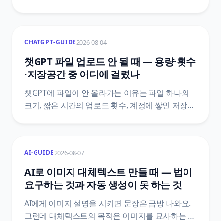
청소년용 환경 여부를 확인하는 자리, Persona
인증 절차, 이름이 비슷한 다른 인증 화면과
구분하는 법을 OpenAI 공식 안내 기준으로
2026-08-04
CHATGPT-GUIDE
정리했어요.
챗GPT 파일 업로드 안 될 때 — 용량·횟수
·저장공간 중 어디에 걸렸나
챗GPT에 파일이 안 올라가는 이유는 파일 하나의
크기, 짧은 시간의 업로드 횟수, 계정에 쌓인 저장
공간 중 하나예요. 세 층을 가르는 순서와 대화를
지워도 저장 공간이 안 줄어드는 이유, 공식
문서끼리 숫자가 어긋날 때 확인하는 경로를
2026-08-07
AI-GUIDE
정리했어요.
AI로 이미지 대체텍스트 만들 때 — 법이
요구하는 것과 자동 생성이 못 하는 것
AI에게 이미지 설명을 시키면 문장은 금방 나와요.
그런데 대체텍스트의 목적은 이미지를 묘사하는 게