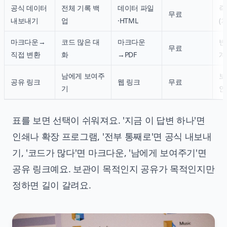
공식 데이터
전체 기록 백
데이터 파일
즉
무료
내보내기
업
·HTML
(
마크다운→
코드 많은 대
마크다운
변
무료
직접 변환
화
→PDF
계
남에게 보여주
보
공유 링크
웹 링크
무료
기
인
표를 보면 선택이 쉬워져요. '지금 이 답변 하나'면
인쇄나 확장 프로그램, '전부 통째로'면 공식 내보내
기, '코드가 많다'면 마크다운, '남에게 보여주기'면
공유 링크예요. 보관이 목적인지 공유가 목적인지만
정하면 길이 갈려요.