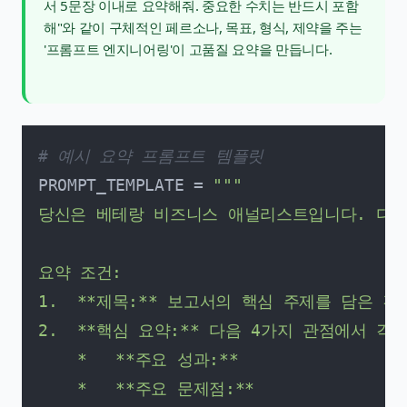
서 5문장 이내로 요약해줘. 중요한 수치는 반드시 포함
해"와 같이 구체적인 페르소나, 목표, 형식, 제약을 주는
'
프롬프트 엔지니어링
'이 고품질 요약을 만듭니다.
# 예시 요약 프롬프트 템플릿
PROMPT_TEMPLATE = 
"""

당신은 베테랑 비즈니스 애널리스트입니다. 다음
요약 조건:

1.  **제목:** 보고서의 핵심 주제를 담은 
2.  **핵심 요약:** 다음 4가지 관점에서 각
    *   **주요 성과:**

    *   **주요 문제점:**
