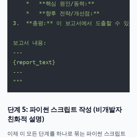
    *   **핵심 원인/동력:**

    *   **향후 전략/개선점:**

3.  **총평:** 이 보고서에서 도출할 수 있
보고서 내용:

---

{report_text}

---

"""
단계 5: 파이썬 스크립트 작성 (비개발자
친화적 설명)
이제 이 모든 단계를 하나로 묶는 파이썬 스크립트