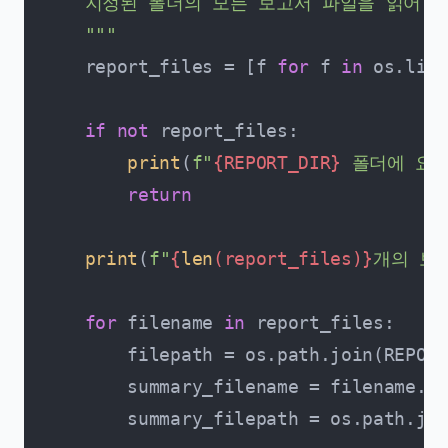
    지정된 폴더의 모든 보고서 파일을 읽어 요
    """
    report_files = [f 
for
 f 
in
 os.list
if
not
 report_files:

print
(
f"
{REPORT_DIR}
 폴더에 요약
return
print
(
f"
{
len
(report_files)}
개의 보
for
 filename 
in
 report_files:

        filepath = os.path.join(REPORT
        summary_filename = filename.re
        summary_filepath = os.path.joi