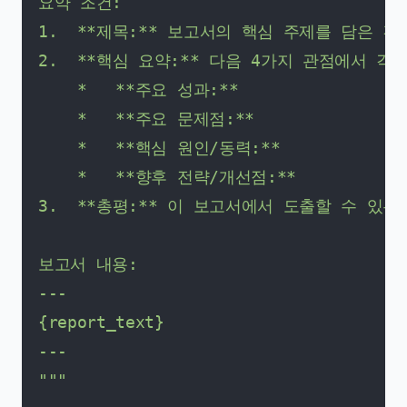
요약 조건:

1.  **제목:** 보고서의 핵심 주제를 담은 
2.  **핵심 요약:** 다음 4가지 관점에서 각
    *   **주요 성과:**

    *   **주요 문제점:**

    *   **핵심 원인/동력:**

    *   **향후 전략/개선점:**

3.  **총평:** 이 보고서에서 도출할 수 있
보고서 내용:

---

{report_text}

---

"""