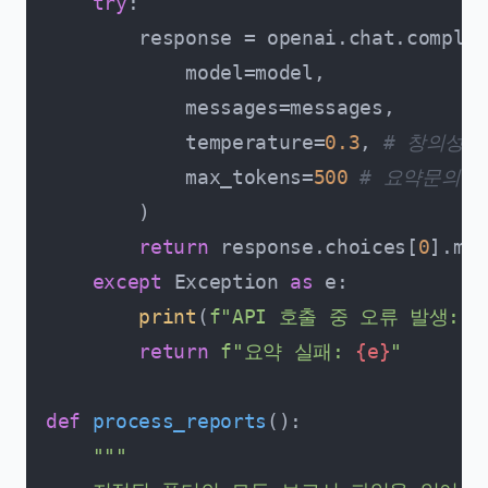
try
:

        response = openai.chat.complet
            model=model,

            messages=messages,

            temperature=
0.3
, 
# 창의성 
            max_tokens=
500
# 요약문의 
        )

return
 response.choices[
0
].mes
except
 Exception 
as
 e:

print
(
f"API 호출 중 오류 발생: 
{
return
f"요약 실패: 
{e}
"
def
process_reports
():

"""
