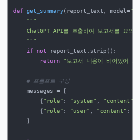
def
get_summary
(
report_text, model=
"gp
"""

    ChatGPT API를 호출하여 보고서를 요약합
    """
if
not
 report_text.strip():

return
"보고서 내용이 비어있어 요
# 프롬프트 구성
    messages = [

        {
"role"
: 
"system"
, 
"content"
: 
        {
"role"
: 
"user"
, 
"content"
: PR
    ]
