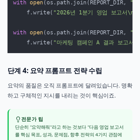
with
open
(os.path.join(REPORT_DIR, 
"re
    f.write(
"2026년 1분기 영업 보고서\n
with
open
(os.path.join(REPORT_DIR, 
"re
    f.write(
"마케팅 캠페인 A 결과 보고서\n
단계 4: 요약 프롬프트 전략 수립
요약의 품질은 오직 프롬프트에 달려있습니다. 명확
하고 구체적인 지시를 내리는 것이 핵심이죠.
전문가 팁
단순히 "요약해줘"라고 하는 것보다 "다음 영업 보고서
를 핵심 목표, 성과, 문제점, 향후 전략의 4가지 관점에