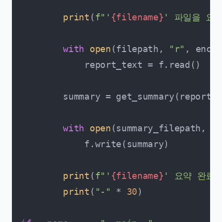
print
(
f"'
{filename}
' 파일을 요약
with
open
(filepath, 
"r"
, encod
            report_text = f.read()

        summary = get_summary(report_t
with
open
(summary_filepath, 
"w
            f.write(summary)

print
(
f"'
{filename}
' 요약 완료.
print
(
"-"
 * 
30
)
