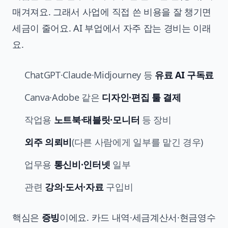
매겨져요. 그래서 사업에 직접 쓴 비용을 잘 챙기면
세금이 줄어요. AI 부업에서 자주 잡는 경비는 이래
요.
ChatGPT·Claude·Midjourney 등
유료 AI 구독료
Canva·Adobe 같은
디자인·편집 툴 결제
작업용
노트북·태블릿·모니터
등 장비
외주 의뢰비
(다른 사람에게 일부를 맡긴 경우)
업무용
통신비·인터넷
일부
관련
강의·도서·자료
구입비
핵심은
증빙
이에요. 카드 내역·세금계산서·현금영수