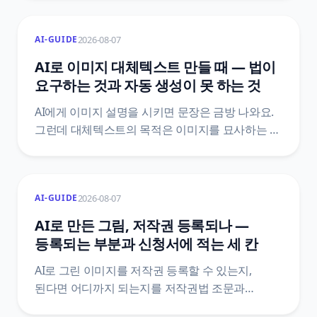
별표1 의 하계 요금표, 법제처 생활법령 원문,
Gemini API 와 OpenAI 공식 가격표를 직접 열어
2026-08-07
AI-GUIDE
1장당 원가와 손익이 뒤집히는 장수까지
계산했어요.
AI로 이미지 대체텍스트 만들 때 — 법이
요구하는 것과 자동 생성이 못 하는 것
AI에게 이미지 설명을 시키면 문장은 금방 나와요.
그런데 대체텍스트의 목적은 이미지를 묘사하는 게
아니라 그 이미지가 하던 역할을 대신하는 거예요.
장애인차별금지법 제21조 조문으로 의무의 실제
범위를 확인하고, 자동 생성이 구조적으로 놓치는
2026-08-07
AI-GUIDE
자리를 정리했어요.
AI로 만든 그림, 저작권 등록되나 —
등록되는 부분과 신청서에 적는 세 칸
AI로 그린 이미지를 저작권 등록할 수 있는지,
된다면 어디까지 되는지를 저작권법 조문과
한국저작권위원회 등록 안내서 원문으로