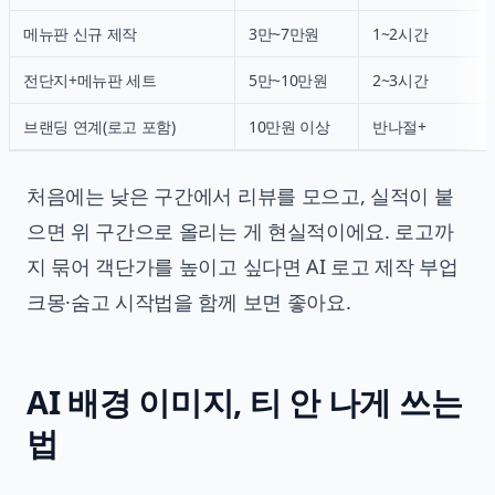
메뉴판 신규 제작
3만~7만원
1~2시간
전단지+메뉴판 세트
5만~10만원
2~3시간
브랜딩 연계(로고 포함)
10만원 이상
반나절+
처음에는 낮은 구간에서 리뷰를 모으고, 실적이 붙
으면 위 구간으로 올리는 게 현실적이에요. 로고까
지 묶어 객단가를 높이고 싶다면
AI 로고 제작 부업
크몽·숨고 시작법
을 함께 보면 좋아요.
AI 배경 이미지, 티 안 나게 쓰는
법