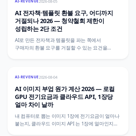
2026-08-05
AI-REVENUE
무엇을 붙이는지, 신고 뒤에 따라오는 변경신고와
정보공시와 학습비 반환 기준까지 조문 번호와
AI 전자책·템플릿 환불 요구, 어디까지
함께 정리했어요.
거절되나 2026 — 청약철회 제한이
성립하는 2단 조건
AI로 만든 전자책과 템플릿을 파는 쪽에서
구매자의 환불 요구를 거절할 수 있는 요건을
정리했어요. 전자상거래법 제17조와 시행령
제21조의2 원문을 법제처 공개 API로 직접 받아,
제한 사유에 해당하는 1단과 표시·시험 사용 상품을
2026-08-04
AI-REVENUE
갖추는 2단이 어떻게 나뉘는지, 한 단만 빠져도 왜
거절이 성립하지 않는지까지 조문 번호와 함께
AI 이미지 부업 원가 계산 2026 — 로컬
짚었어요.
GPU 전기요금과 클라우드 API, 1장당
얼마 차이 날까
내 컴퓨터로 뽑는 이미지 1장에 전기요금이 얼마나
붙는지, 클라우드 이미지 API 는 1장에 얼마인지를
같은 단위로 맞춰 비교했어요. 한전 기본공급약관