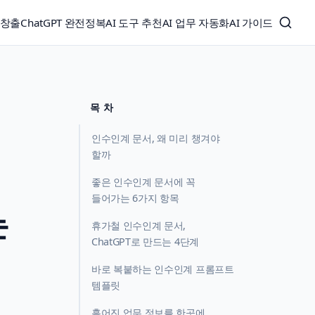
익창출
ChatGPT 완전정복
AI 도구 추천
AI 업무 자동화
AI 가이드
목 차
인수인계 문서, 왜 미리 챙겨야
할까
좋은 인수인계 문서에 꼭
들어가는 6가지 항목
는
휴가철 인수인계 문서,
ChatGPT로 만드는 4단계
바로 복붙하는 인수인계 프롬프트
템플릿
흩어진 업무 정보를 한곳에