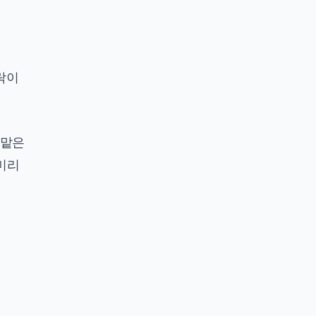
락이
 맡은
 미리