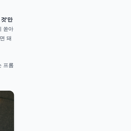
 것'만
이 쏟아
면 돼
는 프롬