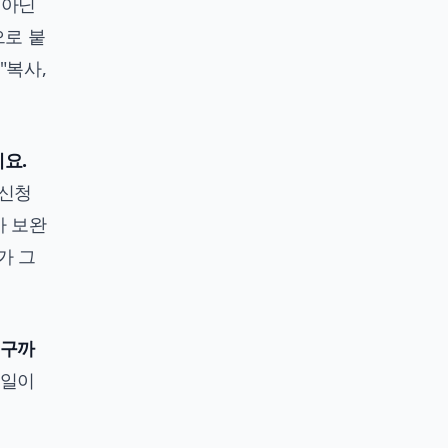
 아닌
으로 붙
"복사,
예요.
"신청
가 보완
가 그
요구까
 일이