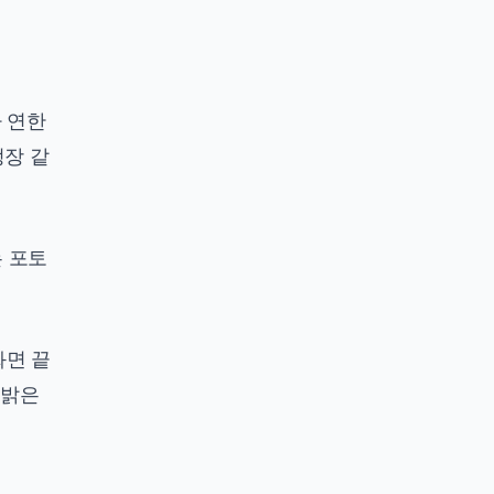
 연한
정장 같
는 포토
화면 끝
 밝은