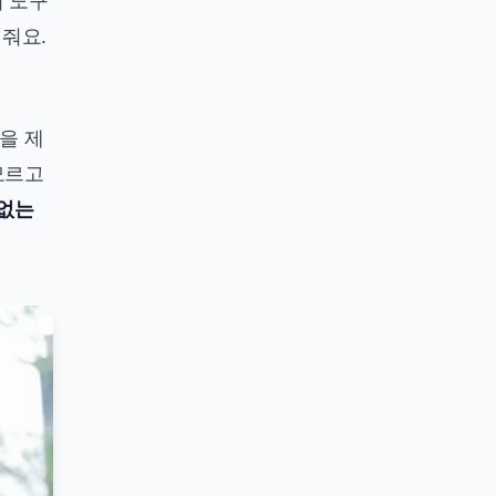
외 도구
 줘요.
을 제
모르고
 없는