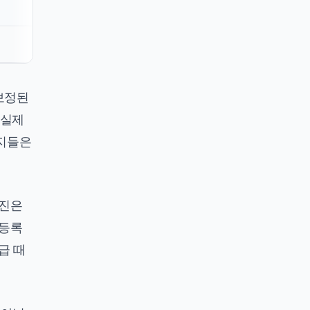
 보정된
"실제
공지들은
사진은
민등록
급 때