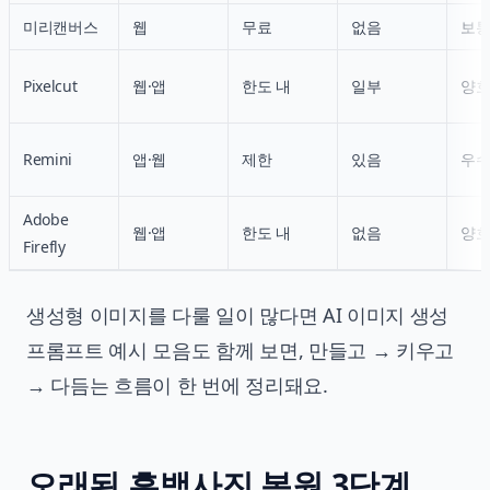
미리캔버스
웹
무료
없음
보
Pixelcut
웹·앱
한도 내
일부
양
Remini
앱·웹
제한
있음
우
Adobe
웹·앱
한도 내
없음
양
Firefly
생성형 이미지를 다룰 일이 많다면
AI 이미지 생성
프롬프트 예시 모음
도 함께 보면, 만들고 → 키우고
→ 다듬는 흐름이 한 번에 정리돼요.
오래된 흑백사진 복원 3단계