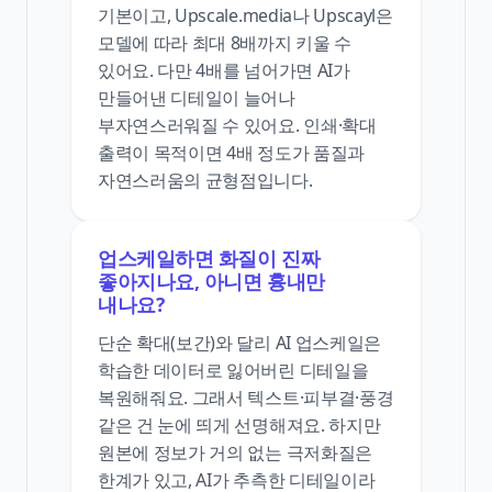
기본이고, Upscale.media나 Upscayl은
모델에 따라 최대 8배까지 키울 수
있어요. 다만 4배를 넘어가면 AI가
만들어낸 디테일이 늘어나
부자연스러워질 수 있어요. 인쇄·확대
출력이 목적이면 4배 정도가 품질과
자연스러움의 균형점입니다.
업스케일하면 화질이 진짜
좋아지나요, 아니면 흉내만
내나요?
단순 확대(보간)와 달리 AI 업스케일은
학습한 데이터로 잃어버린 디테일을
복원해줘요. 그래서 텍스트·피부결·풍경
같은 건 눈에 띄게 선명해져요. 하지만
원본에 정보가 거의 없는 극저화질은
한계가 있고, AI가 추측한 디테일이라