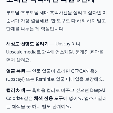
부모님·조부모님 세대 흑백사진을 살리고 싶다면 이
순서가 가장 깔끔해요. 한 도구로 다 하려 하지 말고
단계를 나누는 게 핵심입니다.
해상도·선명도 올리기
— Upscayl이나
Upscale.media로 2~4배 업스케일. 뭉개진 윤곽을
먼저 살려요.
얼굴 복원
— 인물 얼굴이 흐리면 GFPGAN 옵션
(Upscayl) 또는 Remini로 얼굴 디테일을 보강해요.
컬러 채색
— 흑백을 컬러로 바꾸고 싶으면 DeepAI
Colorize 같은
채색 전용 도구
에 넣어요. 업스케일러
는 채색을 못 하니 별도 단계예요.