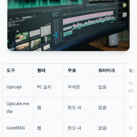
도구
형태
무료
워터마크
얼굴
지
Upscayl
PC 설치
무제한
없음
(GF
Upscale.me
웹
한도 내
없음
보
dia
iLoveIMG
웹
한도 내
없음
보