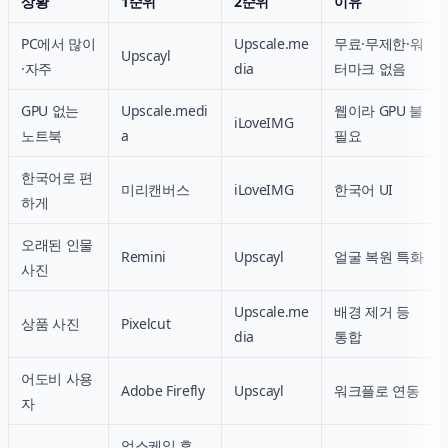
상황
1순위
2순위
이유
PC에서 많이
Upscale.me
무료·무제한·워
Upscayl
·자주
dia
터마크 없음
GPU 없는
Upscale.medi
웹이라 GPU 불
iLoveIMG
노트북
a
필요
한국어로 편
미리캔버스
iLoveIMG
한국어 UI
하게
오래된 인물
Remini
Upscayl
얼굴 복원 특화
사진
Upscale.me
배경 제거 등
상품 사진
Pixelcut
dia
통합
어도비 사용
Adobe Firefly
Upscayl
워크플로 연동
자
업스케일 후