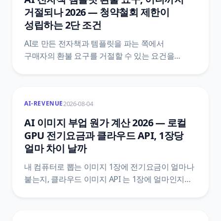
함께 정리했어요.
거절되나 2026 — 청약철회 제한이
성립하는 2단 조건
AI로 만든 전자책과 템플릿을 파는 쪽에서
구매자의 환불 요구를 거절할 수 있는 요건을
정리했어요. 전자상거래법 제17조와 시행령
제21조의2 원문을 법제처 공개 API로 직접 받아,
제한 사유에 해당하는 1단과 표시·시험 사용 상품을
2026-08-04
AI-REVENUE
갖추는 2단이 어떻게 나뉘는지, 한 단만 빠져도 왜
거절이 성립하지 않는지까지 조문 번호와 함께
AI 이미지 부업 원가 계산 2026 — 로컬
짚었어요.
GPU 전기요금과 클라우드 API, 1장당
얼마 차이 날까
내 컴퓨터로 뽑는 이미지 1장에 전기요금이 얼마나
붙는지, 클라우드 이미지 API 는 1장에 얼마인지를
같은 단위로 맞춰 비교했어요. 한전 기본공급약관
별표1 의 하계 요금표, 법제처 생활법령 원문,
Gemini API 와 OpenAI 공식 가격표를 직접 열어