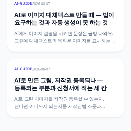
2026-08-07
AI-GUIDE
1장당 원가와 손익이 뒤집히는 장수까지
계산했어요.
AI로 이미지 대체텍스트 만들 때 — 법이
요구하는 것과 자동 생성이 못 하는 것
AI에게 이미지 설명을 시키면 문장은 금방 나와요.
그런데 대체텍스트의 목적은 이미지를 묘사하는 게
아니라 그 이미지가 하던 역할을 대신하는 거예요.
장애인차별금지법 제21조 조문으로 의무의 실제
범위를 확인하고, 자동 생성이 구조적으로 놓치는
2026-08-07
AI-GUIDE
자리를 정리했어요.
AI로 만든 그림, 저작권 등록되나 —
등록되는 부분과 신청서에 적는 세 칸
AI로 그린 이미지를 저작권 등록할 수 있는지,
된다면 어디까지 되는지를 저작권법 조문과
한국저작권위원회 등록 안내서 원문으로
정리했어요. 산출물과 활용 저작물이 갈리는 지점,
프롬프트가 창작적 기여로 잘 인정되지 않는 이유,