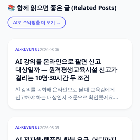
📚 함께 읽으면 좋은 글 (Related Posts)
AI로 수익창출
더 보기 →
2026-08-06
AI-REVENUE
AI 강의를 온라인으로 팔면 신고
대상일까 — 원격평생교육시설 신고가
걸리는 10명·30시간 두 조건
AI 강의를 녹화해 온라인으로 팔 때 교육감에게
신고해야 하는 대상인지 조문으로 확인했어요.
평생교육법 제33조 제2항과 시행령 제48조를
법제처 공개 API로 직접 받아, 학습비·10명
·30시간이 한 문장에 어떻게 묶여 있는지, 신고서에
2026-08-05
AI-REVENUE
무엇을 붙이는지, 신고 뒤에 따라오는 변경신고와
정보공시와 학습비 반환 기준까지 조문 번호와
AI 전자책·템플릿 환불 요구, 어디까지