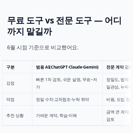
무료 도구 vs 전문 도구 — 어디
까지 맡길까
6월 시점 기준으로 비교했어요.
구분
범용 AI(ChatGPT·Claude·Gemini)
전문 계약 검토
빠른 1차 검토, 쉬운 설명, 무료~저
정밀도, 법적 
강점
가
일관성, 누락 
약점
정밀 수치·교차참조·누락 취약
비용, 도입 장
금액 큰 계약,
추천 상황
가벼운 계약, 학습·이해
검토