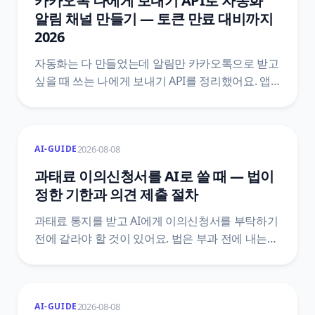
카카오톡 나에게 보내기 API로 자동화
알림 채널 만들기 — 토큰 만료 대비까지
2026
자동화는 다 만들었는데 알림만 카카오톡으로 받고
싶을 때 쓰는 나에게 보내기 API를 정리했어요. 앱
만들기와 talk_message 동의항목, 액세스 토큰과
리프레시 토큰의 만료 구조, n8n HTTP 요청 설정,
두 달째에 조용히 멈추는 자리를 막는 자동 갱신
2026-08-08
AI-GUIDE
설계까지 카카오 공식 문서 기준으로 담았습니다.
과태료 이의신청서를 AI로 쓸 때 — 법이
정한 기한과 의견 제출 절차
과태료 통지를 받고 AI에게 이의신청서를 부탁하기
전에 갈라야 할 것이 있어요. 법은 부과 전에 내는
의견 제출과 부과 후에 내는 이의제기를 서로 다른
문서로 정해 두었고, 기한도 10일 이상과 60일로
다릅니다. 어느 칸에 있는지에 따라 감경 여부와
2026-08-08
AI-GUIDE
그다음 절차가 통째로 달라져요.