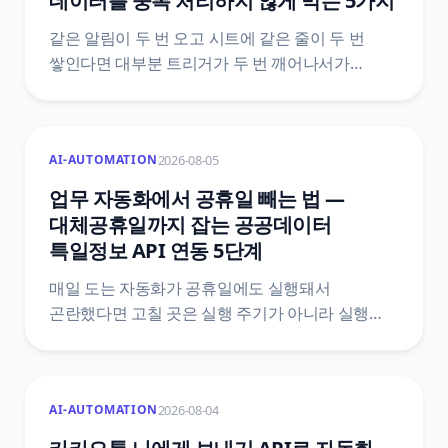
데이터를 중복 처리하지 않게 막는 5가지
같은 알림이 두 번 오고 시트에 같은 줄이 두 번
쌓인다면 대부분 트리거가 두 번 깨어나서가
아니에요. 도구가 이미 갖고 있는 중복 제거 장치가
어디까지 막아 주는지, 그 바깥에서 중복이 생기는
자리는 어디인지, 그리고 Zapier·Make·n8n 공식
2026-08-05
AI-AUTOMATION
문서에 실제로 적힌 기능 이름과 한도값으로 막는
다섯 가지 방법을 정리했어요.
업무 자동화에서 공휴일 빼는 법 —
대체공휴일까지 잡는 공공데이터
특일정보 API 연동 5단계
매일 도는 자동화가 공휴일에도 실행돼서
곤란했다면 고칠 곳은 실행 주기가 아니라 실행
여부예요. 한국천문연구원 특일 정보 API로
공휴일과 대체공휴일을 받아 자동화 첫머리에
조건을 붙이는 5단계와, 법령 두 개를 섞으면 왜
2026-08-04
AI-AUTOMATION
틀리는지, 공식 문서끼리 어긋나는 지점은
어디인지까지 원문을 근거로 정리했어요.