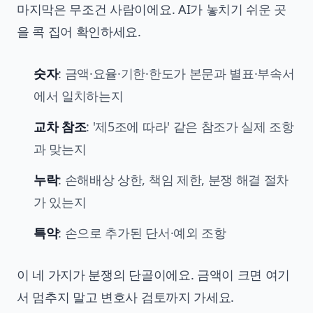
마지막은 무조건 사람이에요. AI가 놓치기 쉬운 곳
을 콕 집어 확인하세요.
숫자
: 금액·요율·기한·한도가 본문과 별표·부속서
에서 일치하는지
교차 참조
: '제5조에 따라' 같은 참조가 실제 조항
과 맞는지
누락
: 손해배상 상한, 책임 제한, 분쟁 해결 절차
가 있는지
특약
: 손으로 추가된 단서·예외 조항
이 네 가지가 분쟁의 단골이에요. 금액이 크면 여기
서 멈추지 말고 변호사 검토까지 가세요.