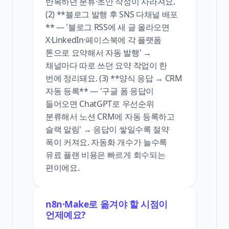
반복하던 분류·초안 작성이 사라져요.
(2) **블로그 발행 후 SNS 다채널 배포
** — '블로그 RSS에 새 글 올라오면
X·LinkedIn·페이스북에 각 플랫폼
톤으로 요약해서 자동 발행' →
채널마다 따로 쓰던 요약 작업이 한
번에 정리돼요. (3) **양식 응답 → CRM
자동 등록** — '구글 폼 응답이
들어오면 ChatGPT로 우선순위
분류해서 노션 CRM에 자동 등록하고
슬랙 알림' → 응답이 쌓일수록 절약
폭이 커져요. 자동화 개수가 늘수록
유료 플랜 비용은 빠르게 회수되는
편이에요.
n8n·Make로 옮겨야 할 시점이
언제예요?