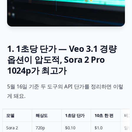
1. 1초당 단가 — Veo 3.1 경량
옵션이 압도적, Sora 2 Pro
1024p가 최고가
5월 16일 기준 두 도구의 API 단가를 정리하면 이렇
게 돼요.
모델
해상도
1초당 단가
10초 한 편
비
Sora 2
720p
$0.10
$1.0
일반