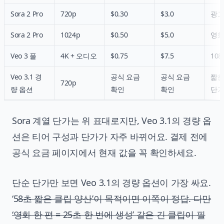
Sora 2 Pro
720p
$0.30
$3.0
광고
Sora 2 Pro
1024p
$0.50
$5.0
영화
Veo 3 풀
4K + 오디오
$0.75
$7.5
108
Veo 3.1 경
공식 요금
공식 요금
짧은
720p
량 옵션
확인
확인
단가
Sora 계열 단가는 위 표대로지만, Veo 3.1의 경량 옵
션은 티어 구성과 단가가 자주 바뀌어요. 결제 전에
공식 요금 페이지에서 현재 값을 꼭 확인하세요.
단순 단가만 보면 Veo 3.1의 경량 옵션이 가장 싸요.
‘5
8초 짧은 클립 양산’이 목적이면 이쪽이 정답. 다만
‘영화 한 편 = 25초 한 번에 생성’ 같은 긴 클립이 필