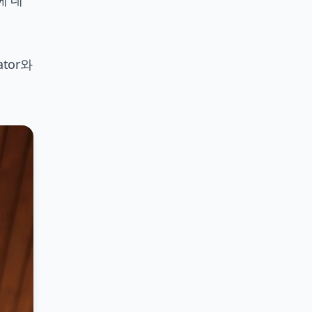
에 네
ator와