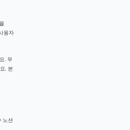
능을
+ 사용자
요. 무
요. 본
+ 노션