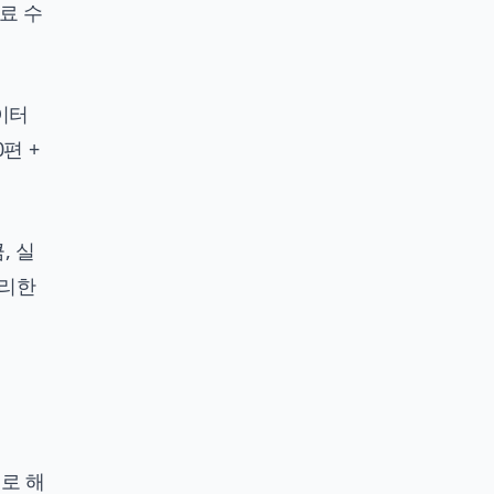
자료 수
이터
편 +
, 실
유리한
으로 해