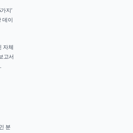
5가지’
장 데이
진 자체
 보고서
.
인 분