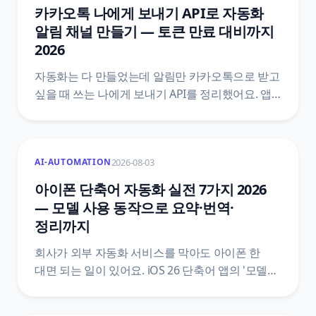
어디인지까지 원문을 근거로 정리했어요.
카카오톡 나에게 보내기 API로 자동화
알림 채널 만들기 — 토큰 만료 대비까지
2026
자동화는 다 만들었는데 알림만 카카오톡으로 받고
싶을 때 쓰는 나에게 보내기 API를 정리했어요. 앱
만들기와 talk_message 동의항목, 액세스 토큰과
리프레시 토큰의 만료 구조, n8n HTTP 요청 설정,
두 달째에 조용히 멈추는 자리를 막는 자동 갱신
2026-08-03
AI-AUTOMATION
설계까지 카카오 공식 문서 기준으로 담았습니다.
아이폰 단축어 자동화 실전 7가지 2026
— 모델 사용 동작으로 요약·번역·
정리까지
회사가 외부 자동화 서비스를 막아도 아이폰 한
대면 되는 일이 있어요. iOS 26 단축어 앱의 '모델
사용' 동작이 온디바이스·비공개 클라우드 컴퓨팅·
확장 프로그램 세 경로를 고르게 해 주는 지점을