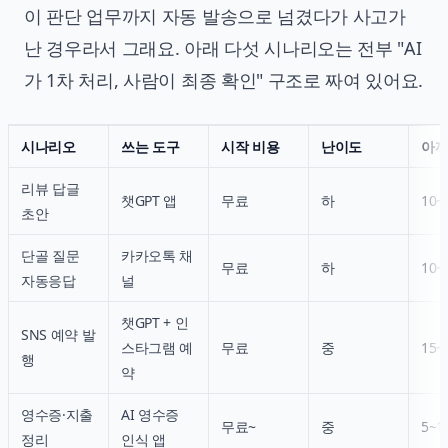
이 판단 업무까지 자동 발송으로 넘겼다가 사고가
난 경우라서 그래요. 아래 다섯 시나리오는 전부 "AI
가 1차 처리, 사람이 최종 확인" 구조로 짜여 있어요.
시나리오
쓰는 도구
시작 비용
난이도
아끼
리뷰 답글
챗GPT 앱
무료
하
10~
초안
단골 질문
카카오톡 채
무료
하
10~
자동응답
널
챗GPT + 인
SNS 예약 발
스타그램 예
무료
중
15~
행
약
영수증·지출
AI 영수증
무료~
중
5~1
정리
인식 앱