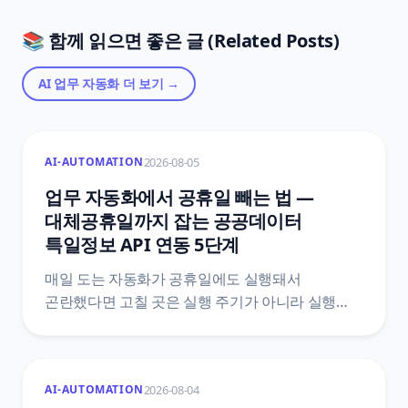
📚 함께 읽으면 좋은 글 (Related Posts)
AI 업무 자동화
더 보기 →
2026-08-05
AI-AUTOMATION
업무 자동화에서 공휴일 빼는 법 —
대체공휴일까지 잡는 공공데이터
특일정보 API 연동 5단계
매일 도는 자동화가 공휴일에도 실행돼서
곤란했다면 고칠 곳은 실행 주기가 아니라 실행
여부예요. 한국천문연구원 특일 정보 API로
공휴일과 대체공휴일을 받아 자동화 첫머리에
조건을 붙이는 5단계와, 법령 두 개를 섞으면 왜
2026-08-04
AI-AUTOMATION
틀리는지, 공식 문서끼리 어긋나는 지점은