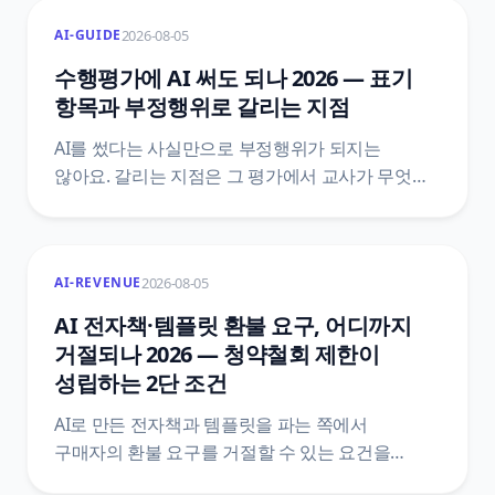
축으로, 업무 레시피 7가지와 개인용 자동화 트리거
2026-08-05
AI-GUIDE
분류, 지원 기종·언어 자가진단, 안드로이드
대안까지 애플 공식 안내를 근거로 정리했어요.
수행평가에 AI 써도 되나 2026 — 표기
항목과 부정행위로 갈리는 지점
AI를 썼다는 사실만으로 부정행위가 되지는
않아요. 갈리는 지점은 그 평가에서 교사가 무엇을
금지했는지, 그리고 활용 과정을 표기했는지예요.
훈령·관리 방안·시행지침·학교 규정 네 층을 갈라
원문 문장으로 정리했어요.
2026-08-05
AI-REVENUE
AI 전자책·템플릿 환불 요구, 어디까지
거절되나 2026 — 청약철회 제한이
성립하는 2단 조건
AI로 만든 전자책과 템플릿을 파는 쪽에서
구매자의 환불 요구를 거절할 수 있는 요건을
정리했어요. 전자상거래법 제17조와 시행령