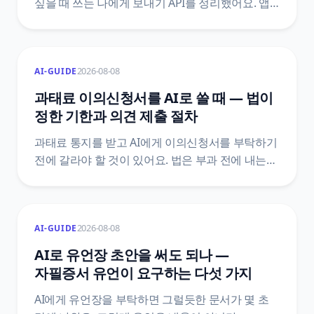
싶을 때 쓰는 나에게 보내기 API를 정리했어요. 앱
만들기와 talk_message 동의항목, 액세스 토큰과
리프레시 토큰의 만료 구조, n8n HTTP 요청 설정,
두 달째에 조용히 멈추는 자리를 막는 자동 갱신
2026-08-08
AI-GUIDE
설계까지 카카오 공식 문서 기준으로 담았습니다.
과태료 이의신청서를 AI로 쓸 때 — 법이
정한 기한과 의견 제출 절차
과태료 통지를 받고 AI에게 이의신청서를 부탁하기
전에 갈라야 할 것이 있어요. 법은 부과 전에 내는
의견 제출과 부과 후에 내는 이의제기를 서로 다른
문서로 정해 두었고, 기한도 10일 이상과 60일로
다릅니다. 어느 칸에 있는지에 따라 감경 여부와
2026-08-08
AI-GUIDE
그다음 절차가 통째로 달라져요.
질서위반행위규제법 조문 원문으로 정리했어요.
AI로 유언장 초안을 써도 되나 —
자필증서 유언이 요구하는 다섯 가지
AI에게 유언장을 부탁하면 그럴듯한 문서가 몇 초