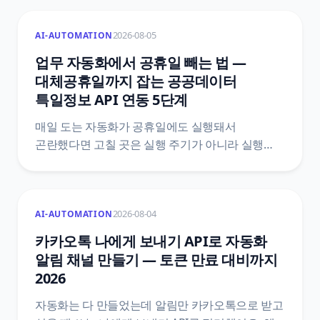
어디까지 막아 주는지, 그 바깥에서 중복이 생기는
자리는 어디인지, 그리고 Zapier·Make·n8n 공식
2026-08-05
AI-AUTOMATION
문서에 실제로 적힌 기능 이름과 한도값으로 막는
다섯 가지 방법을 정리했어요.
업무 자동화에서 공휴일 빼는 법 —
대체공휴일까지 잡는 공공데이터
특일정보 API 연동 5단계
매일 도는 자동화가 공휴일에도 실행돼서
곤란했다면 고칠 곳은 실행 주기가 아니라 실행
여부예요. 한국천문연구원 특일 정보 API로
공휴일과 대체공휴일을 받아 자동화 첫머리에
조건을 붙이는 5단계와, 법령 두 개를 섞으면 왜
2026-08-04
AI-AUTOMATION
틀리는지, 공식 문서끼리 어긋나는 지점은
어디인지까지 원문을 근거로 정리했어요.
카카오톡 나에게 보내기 API로 자동화
알림 채널 만들기 — 토큰 만료 대비까지
2026
자동화는 다 만들었는데 알림만 카카오톡으로 받고