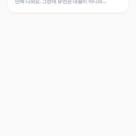
만에 나와요. 그런데 유언은 내용이 아니라
방식으로 효력이 갈리는 문서예요. 민법은 유언의
방식을 다섯 가지로 한정하고, 그중 자필증서에는
전문까지 손으로 쓰라고 정해 두었어요. 조문
원문으로 AI가 어디까지 도울 수 있고 어디서
멈춰야 하는지를 갈랐어요.