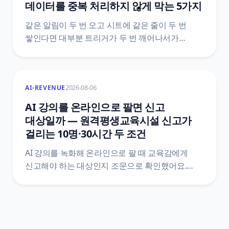
데이터를 중복 처리하지 않게 막는 5가지
같은 알림이 두 번 오고 시트에 같은 줄이 두 번
쌓인다면 대부분 트리거가 두 번 깨어나서가
아니에요. 도구가 이미 갖고 있는 중복 제거 장치가
어디까지 막아 주는지, 그 바깥에서 중복이 생기는
자리는 어디인지, 그리고 Zapier·Make·n8n 공식
2026-08-06
AI-REVENUE
문서에 실제로 적힌 기능 이름과 한도값으로 막는
다섯 가지 방법을 정리했어요.
AI 강의를 온라인으로 팔면 신고
대상일까 — 원격평생교육시설 신고가
걸리는 10명·30시간 두 조건
AI 강의를 녹화해 온라인으로 팔 때 교육감에게
신고해야 하는 대상인지 조문으로 확인했어요.
평생교육법 제33조 제2항과 시행령 제48조를
법제처 공개 API로 직접 받아, 학습비·10명
·30시간이 한 문장에 어떻게 묶여 있는지, 신고서에
무엇을 붙이는지, 신고 뒤에 따라오는 변경신고와