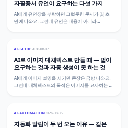
자필증서 유언이 요구하는 다섯 가지
AI에게 유언장을 부탁하면 그럴듯한 문서가 몇 초
만에 나와요. 그런데 유언은 내용이 아니라
방식으로 효력이 갈리는 문서예요. 민법은 유언의
방식을 다섯 가지로 한정하고, 그중 자필증서에는
전문까지 손으로 쓰라고 정해 두었어요. 조문
2026-08-07
AI-GUIDE
원문으로 AI가 어디까지 도울 수 있고 어디서
멈춰야 하는지를 갈랐어요.
AI로 이미지 대체텍스트 만들 때 — 법이
요구하는 것과 자동 생성이 못 하는 것
AI에게 이미지 설명을 시키면 문장은 금방 나와요.
그런데 대체텍스트의 목적은 이미지를 묘사하는 게
아니라 그 이미지가 하던 역할을 대신하는 거예요.
장애인차별금지법 제21조 조문으로 의무의 실제
범위를 확인하고, 자동 생성이 구조적으로 놓치는
2026-08-06
AI-AUTOMATION
자리를 정리했어요.
자동화 알림이 두 번 오는 이유 — 같은