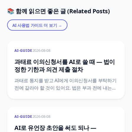
📚 함께 읽으면 좋은 글 (Related Posts)
AI 사용법 가이드
더 보기 →
2026-08-08
AI-GUIDE
과태료 이의신청서를 AI로 쓸 때 — 법이
정한 기한과 의견 제출 절차
과태료 통지를 받고 AI에게 이의신청서를 부탁하기
전에 갈라야 할 것이 있어요. 법은 부과 전에 내는
의견 제출과 부과 후에 내는 이의제기를 서로 다른
문서로 정해 두었고, 기한도 10일 이상과 60일로
다릅니다. 어느 칸에 있는지에 따라 감경 여부와
2026-08-08
AI-GUIDE
그다음 절차가 통째로 달라져요.
질서위반행위규제법 조문 원문으로 정리했어요.
AI로 유언장 초안을 써도 되나 —