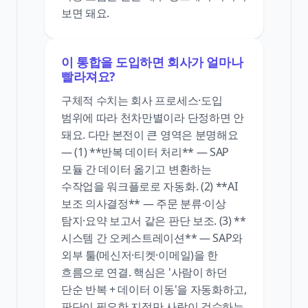
보면 돼요.
이 통합을 도입하면 회사가 얼마나
빨라져요?
구체적 수치는 회사 프로세스·도입
범위에 따라 천차만별이라 단정하면 안
돼요. 다만 본전이 큰 영역은 분명해요
— (1) **반복 데이터 처리** — SAP
모듈 간 데이터 옮기고 변환하는
수작업을 워크플로로 자동화. (2) **AI
보조 의사결정** — 주문 분류·이상
탐지·요약 보고서 같은 판단 보조. (3) **
시스템 간 오케스트레이션** — SAP와
외부 툴(메신저·티켓·이메일)을 한
흐름으로 연결. 핵심은 '사람이 하던
단순 반복 + 데이터 이동'을 자동화하고,
판단이 필요한 지점만 사람이 검수하는