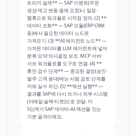
트리거 설계** — SAP 이벤트(주문
생성·재고 변동·결재 요청)나 일정·
웹훅으로 워크플로 시작점 정의. (2) **
데이터 조회** — SAP 모듈(ERP·CRM
등)에서 필요한 데이터 노드로
가져오기. (3) **AI 에이전트 노드** —
가져온 데이터를 LLM 에이전트에 넣어
분류·요약·의사결정 보조. MCP 서버·
서브 워크플로를 도구로 연결. (4) **
휴먼 검수 단계** — 중요한 결정(승인·
발주·고객 응대)에는 사람 검토 단계를
끼워 실수 차단. (5) **액션 실행** —
결과를 SAP에 다시 쓰거나 외부 시스템
(이메일·슬랙·티켓)으로 전달. 이
5단계가 SAP 데이터-AI-액션을 잇는
기본 골격이에요.