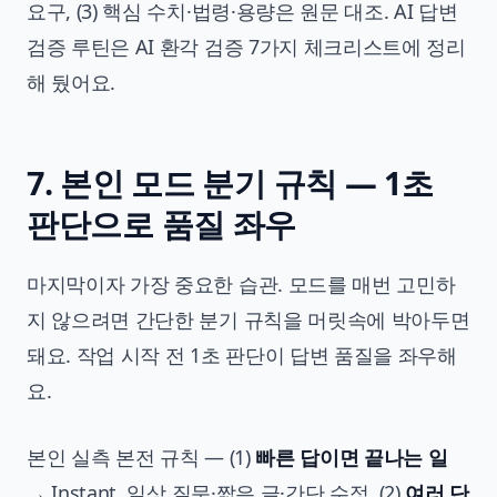
요구, (3) 핵심 수치·법령·용량은 원문 대조. AI 답변
검증 루틴은
AI 환각 검증 7가지 체크리스트
에 정리
해 뒀어요.
7. 본인 모드 분기 규칙 — 1초
판단으로 품질 좌우
마지막이자 가장 중요한 습관. 모드를 매번 고민하
지 않으려면 간단한 분기 규칙을 머릿속에 박아두면
돼요. 작업 시작 전 1초 판단이 답변 품질을 좌우해
요.
본인 실측 본전 규칙 — (1)
빠른 답이면 끝나는 일
→ Instant. 일상 질문·짧은 글·간단 수정. (2)
여러 단