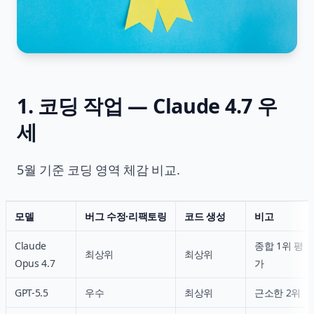
1. 코딩 작업 — Claude 4.7 우
세
5월 기준 코딩 영역 체감 비교.
모델
버그 수정·리팩토링
코드 생성
비고
Claude
종합 1위 평
최상위
최상위
Opus 4.7
가
GPT-5.5
우수
최상위
근소한 2위