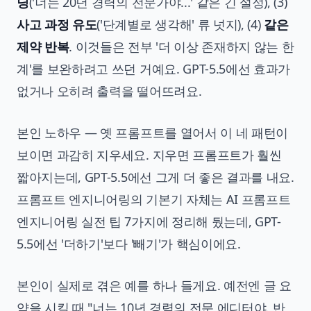
딩
('너는 20년 경력의 전문가야...' 같은 긴 설정), (3)
사고 과정 유도
('단계별로 생각해' 류 넛지), (4)
같은
제약 반복
. 이것들은 전부 '더 이상 존재하지 않는 한
계'를 보완하려고 쓰던 거예요. GPT-5.5에선 효과가
없거나 오히려 출력을 떨어뜨려요.
본인 노하우 — 옛 프롬프트를 열어서 이 네 패턴이
보이면 과감히 지우세요. 지우면 프롬프트가 훨씬
짧아지는데, GPT-5.5에선 그게 더 좋은 결과를 내요.
프롬프트 엔지니어링의 기본기 자체는
AI 프롬프트
엔지니어링 실전 팁 7가지
에 정리해 뒀는데, GPT-
5.5에선 '더하기'보다 '빼기'가 핵심이에요.
본인이 실제로 겪은 예를 하나 들게요. 예전엔 글 요
약을 시킬 때 "너는 10년 경력의 전문 에디터야. 반