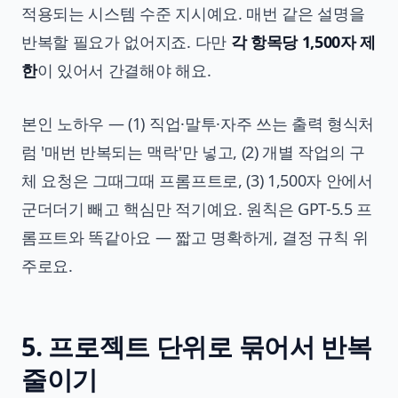
적용되는 시스템 수준 지시예요. 매번 같은 설명을
반복할 필요가 없어지죠. 다만
각 항목당 1,500자 제
한
이 있어서 간결해야 해요.
본인 노하우 — (1) 직업·말투·자주 쓰는 출력 형식처
럼 '매번 반복되는 맥락'만 넣고, (2) 개별 작업의 구
체 요청은 그때그때 프롬프트로, (3) 1,500자 안에서
군더더기 빼고 핵심만 적기예요. 원칙은 GPT-5.5 프
롬프트와 똑같아요 — 짧고 명확하게, 결정 규칙 위
주로요.
5. 프로젝트 단위로 묶어서 반복
줄이기