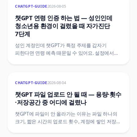
2026-08-05
CHATGPT-GUIDE
챗GPT 연령 인증 하는 법 — 성인인데
청소년용 환경이 걸렸을 때 자가진단
7단계
성인 계정인데 챗GPT가 특정 주제를 갑자기
피한다면 연령 예측 때문일 수 있어요. 설정에서
청소년용 환경 여부를 확인하는 자리, Persona
인증 절차, 이름이 비슷한 다른 인증 화면과
구분하는 법을 OpenAI 공식 안내 기준으로
2026-08-04
CHATGPT-GUIDE
정리했어요.
챗GPT 파일 업로드 안 될 때 — 용량·횟수
·저장공간 중 어디에 걸렸나
챗GPT에 파일이 안 올라가는 이유는 파일 하나의
크기, 짧은 시간의 업로드 횟수, 계정에 쌓인 저장
공간 중 하나예요. 세 층을 가르는 순서와 대화를
지워도 저장 공간이 안 줄어드는 이유, 공식