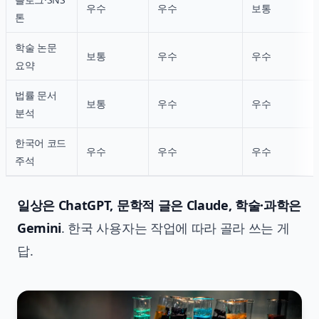
우수
우수
보통
톤
학술 논문
보통
우수
우수
요약
법률 문서
보통
우수
우수
분석
한국어 코드
우수
우수
우수
주석
일상은 ChatGPT, 문학적 글은 Claude, 학술·과학은
Gemini
. 한국 사용자는 작업에 따라 골라 쓰는 게
답.