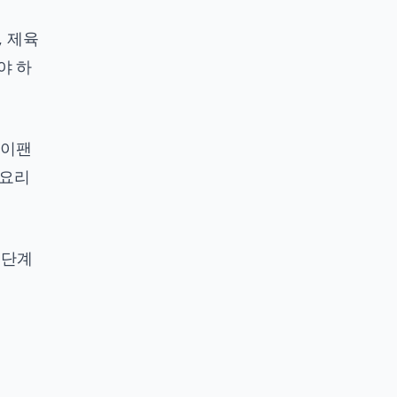
, 제육
야 하
라이팬
 요리
 단계