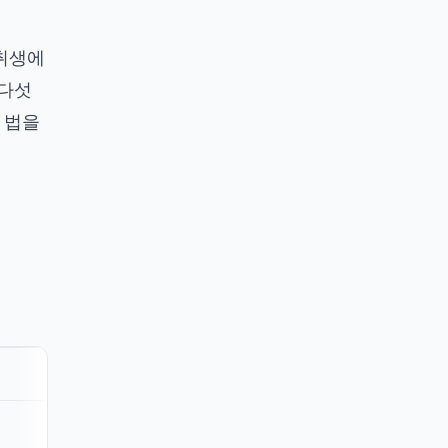
자취생에
 다섯
 법
을