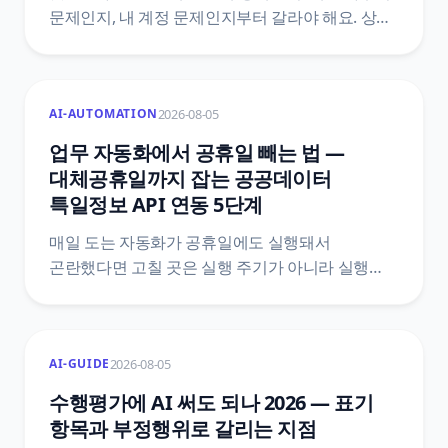
문제인지, 내 계정 문제인지부터 갈라야 해요. 상태
페이지 읽는 법과 로그인·앱·응답 멈춤 증상별 첫
조치를 OpenAI 공식 안내 기준으로 7단계
자가진단에 담았어요.
2026-08-05
AI-AUTOMATION
업무 자동화에서 공휴일 빼는 법 —
대체공휴일까지 잡는 공공데이터
특일정보 API 연동 5단계
매일 도는 자동화가 공휴일에도 실행돼서
곤란했다면 고칠 곳은 실행 주기가 아니라 실행
여부예요. 한국천문연구원 특일 정보 API로
공휴일과 대체공휴일을 받아 자동화 첫머리에
조건을 붙이는 5단계와, 법령 두 개를 섞으면 왜
2026-08-05
AI-GUIDE
틀리는지, 공식 문서끼리 어긋나는 지점은
어디인지까지 원문을 근거로 정리했어요.
수행평가에 AI 써도 되나 2026 — 표기
항목과 부정행위로 갈리는 지점