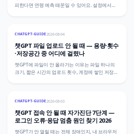
피한다면 연령 예측 때문일 수 있어요. 설정에서
청소년용 환경 여부를 확인하는 자리, Persona
인증 절차, 이름이 비슷한 다른 인증 화면과
구분하는 법을 OpenAI 공식 안내 기준으로
2026-08-04
CHATGPT-GUIDE
정리했어요.
챗GPT 파일 업로드 안 될 때 — 용량·횟수
·저장공간 중 어디에 걸렸나
챗GPT에 파일이 안 올라가는 이유는 파일 하나의
크기, 짧은 시간의 업로드 횟수, 계정에 쌓인 저장
공간 중 하나예요. 세 층을 가르는 순서와 대화를
지워도 저장 공간이 안 줄어드는 이유, 공식
문서끼리 숫자가 어긋날 때 확인하는 경로를
2026-08-03
CHATGPT-GUIDE
정리했어요.
챗GPT 접속 안 될 때 자가진단 7단계 —
로그인 오류·응답 멈춤 원인 찾기 2026
챗GPT가 안 열릴 때는 전체 장애인지, 내 브라우저