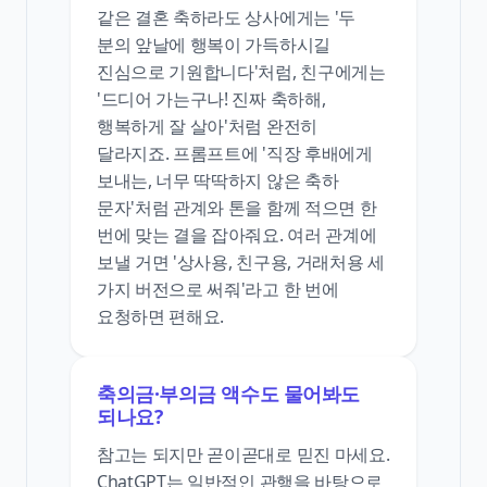
같은 결혼 축하라도 상사에게는 '두
분의 앞날에 행복이 가득하시길
진심으로 기원합니다'처럼, 친구에게는
'드디어 가는구나! 진짜 축하해,
행복하게 잘 살아'처럼 완전히
달라지죠. 프롬프트에 '직장 후배에게
보내는, 너무 딱딱하지 않은 축하
문자'처럼 관계와 톤을 함께 적으면 한
번에 맞는 결을 잡아줘요. 여러 관계에
보낼 거면 '상사용, 친구용, 거래처용 세
가지 버전으로 써줘'라고 한 번에
요청하면 편해요.
축의금·부의금 액수도 물어봐도
되나요?
참고는 되지만 곧이곧대로 믿진 마세요.
ChatGPT는 일반적인 관행을 바탕으로