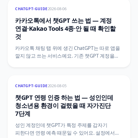
2026-08-06
CHATGPT-GUIDE
카카오톡에서 챗GPT 쓰는 법 — 계정
연결·Kakao Tools 4종·안 될 때 확인할
것
카카오톡 채팅 탭 위에 생긴 ChatGPT는 따로 앱을
깔지 않고 쓰는 서비스예요. 기존 챗GPT 계정을
붙이는 방법, Kakao Tools 네 가지가 각각 하는 일,
버튼을 눌러도 도구가 호출되지 않는 이유,
카카오톡에서 결제한 플랜을 끊는 자리를 카카오
2026-08-05
CHATGPT-GUIDE
고객센터와 오픈AI 공식 문서 기준으로
정리했어요.
챗GPT 연령 인증 하는 법 — 성인인데
청소년용 환경이 걸렸을 때 자가진단
7단계
성인 계정인데 챗GPT가 특정 주제를 갑자기
피한다면 연령 예측 때문일 수 있어요. 설정에서