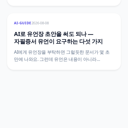
의견 제출과 부과 후에 내는 이의제기를 서로 다른
문서로 정해 두었고, 기한도 10일 이상과 60일로
다릅니다. 어느 칸에 있는지에 따라 감경 여부와
2026-08-08
AI-GUIDE
그다음 절차가 통째로 달라져요.
질서위반행위규제법 조문 원문으로 정리했어요.
AI로 유언장 초안을 써도 되나 —
자필증서 유언이 요구하는 다섯 가지
AI에게 유언장을 부탁하면 그럴듯한 문서가 몇 초
만에 나와요. 그런데 유언은 내용이 아니라
방식으로 효력이 갈리는 문서예요. 민법은 유언의
방식을 다섯 가지로 한정하고, 그중 자필증서에는
전문까지 손으로 쓰라고 정해 두었어요. 조문
원문으로 AI가 어디까지 도울 수 있고 어디서
멈춰야 하는지를 갈랐어요.