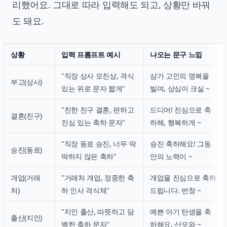
리했어요. 그대로 따라 입력해도 되고, 상황만 바꿔
도 돼요.
상황
입력 프롬프트 예시
나오는 문구 느낌
"직장 상사 모친상, 격식
삼가 고인의 명복을
부고(상사)
있는 위로 문자 짧게"
빌며, 상심이 크실 ~
"친한 친구 결혼, 편하고
드디어! 진심으로 축
결혼(친구)
진심 있는 축하 문자"
하해, 행복하게 ~
"직장 동료 승진, 너무 딱
승진 축하해요! 그동
승진(동료)
딱하지 않은 축하"
안의 노력이 ~
개업(거래
"거래처 개업, 정중한 축
개업을 진심으로 축하
처)
하 인사 격식체"
드립니다. 번창 ~
"지인 출산, 따뜻하고 담
예쁜 아기 탄생을 축
출산(지인)
백한 축하 문자"
하해요. 산모와 ~