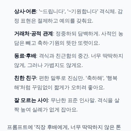
상사·어른
: '~드립니다', '~기원합니다' 격식체. 감
정 표현은 절제하고 예의를 갖춰요.
거래처·공적 관계
: 정중하되 담백하게. 사적인 농
담은 빼고 축하·기원의 뜻만 또렷이요.
동료·후배
: 격식과 친근함의 중간. 너무 딱딱하지
않게, 그러나 가볍지도 않게요.
친한 친구
: 편한 말투로 진심만. '축하해', '행복
해'처럼 꾸밈없이 짧게가 오히려 좋아요.
잘 모르는 사이
: 무난한 표준 인사말. 격식을 살
짝 높여 실례가 없게 잡아요.
프롬프트에 '직장 후배에게, 너무 딱딱하지 않은 톤