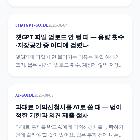
청소년용 환경 여부를 확인하는 자리, Persona
인증 절차, 이름이 비슷한 다른 인증 화면과
구분하는 법을 OpenAI 공식 안내 기준으로
2026-08-04
CHATGPT-GUIDE
정리했어요.
챗GPT 파일 업로드 안 될 때 — 용량·횟수
·저장공간 중 어디에 걸렸나
챗GPT에 파일이 안 올라가는 이유는 파일 하나의
크기, 짧은 시간의 업로드 횟수, 계정에 쌓인 저장
공간 중 하나예요. 세 층을 가르는 순서와 대화를
지워도 저장 공간이 안 줄어드는 이유, 공식
문서끼리 숫자가 어긋날 때 확인하는 경로를
2026-08-08
AI-GUIDE
정리했어요.
과태료 이의신청서를 AI로 쓸 때 — 법이
정한 기한과 의견 제출 절차
과태료 통지를 받고 AI에게 이의신청서를 부탁하기
전에 갈라야 할 것이 있어요. 법은 부과 전에 내는