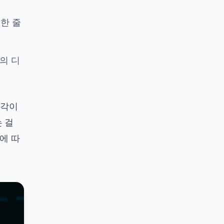
한 줄
의 디
생각이
 걸
에 따