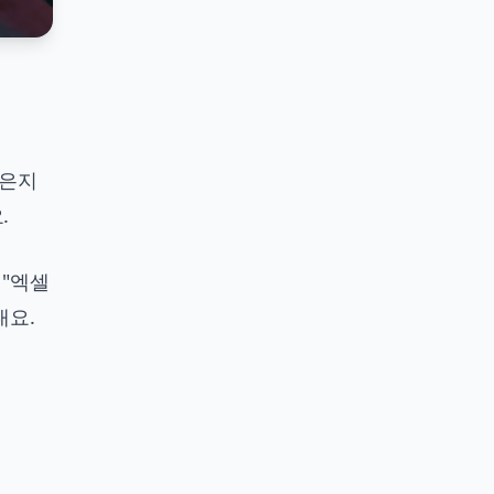
싶은지
.
 "엑셀
내요.