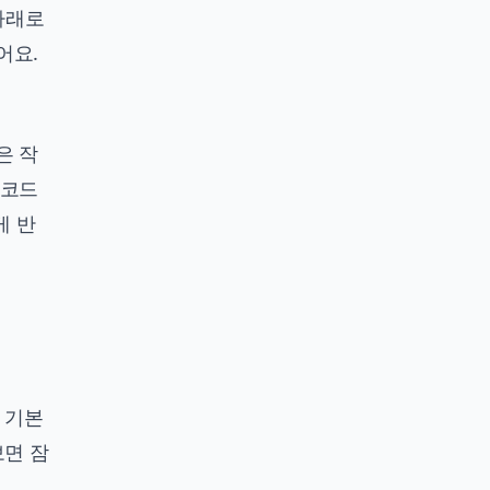
위아래로
어요.
은 작
 코드
게 반
 기본
보면 잠