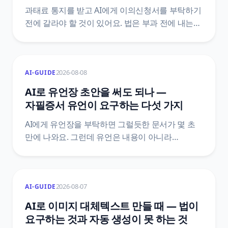
과태료 통지를 받고 AI에게 이의신청서를 부탁하기
전에 갈라야 할 것이 있어요. 법은 부과 전에 내는
의견 제출과 부과 후에 내는 이의제기를 서로 다른
문서로 정해 두었고, 기한도 10일 이상과 60일로
다릅니다. 어느 칸에 있는지에 따라 감경 여부와
2026-08-08
AI-GUIDE
그다음 절차가 통째로 달라져요.
질서위반행위규제법 조문 원문으로 정리했어요.
AI로 유언장 초안을 써도 되나 —
자필증서 유언이 요구하는 다섯 가지
AI에게 유언장을 부탁하면 그럴듯한 문서가 몇 초
만에 나와요. 그런데 유언은 내용이 아니라
방식으로 효력이 갈리는 문서예요. 민법은 유언의
방식을 다섯 가지로 한정하고, 그중 자필증서에는
전문까지 손으로 쓰라고 정해 두었어요. 조문
2026-08-07
AI-GUIDE
원문으로 AI가 어디까지 도울 수 있고 어디서
멈춰야 하는지를 갈랐어요.
AI로 이미지 대체텍스트 만들 때 — 법이
요구하는 것과 자동 생성이 못 하는 것