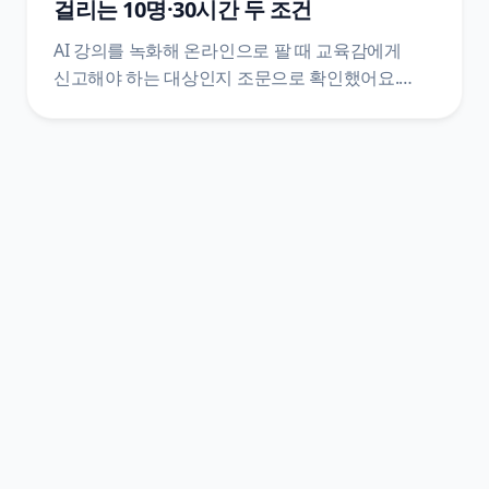
걸리는 10명·30시간 두 조건
AI 강의를 녹화해 온라인으로 팔 때 교육감에게
신고해야 하는 대상인지 조문으로 확인했어요.
평생교육법 제33조 제2항과 시행령 제48조를
법제처 공개 API로 직접 받아, 학습비·10명
·30시간이 한 문장에 어떻게 묶여 있는지, 신고서에
무엇을 붙이는지, 신고 뒤에 따라오는 변경신고와
정보공시와 학습비 반환 기준까지 조문 번호와
함께 정리했어요.