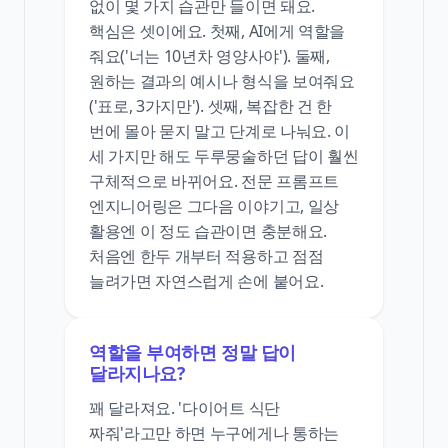
없이 몇 가지 습관만 들이면 돼요.
핵심은 셋이에요. 첫째, AI에게 역할을
줘요('너는 10년차 영양사야'). 둘째,
원하는 결과의 예시나 형식을 보여줘요
('표로, 3가지만'). 셋째, 복잡한 건 한
번에 몰아 묻지 말고 단계로 나눠요. 이
세 가지만 해도 두루뭉술하던 답이 훨씬
구체적으로 바뀌어요. 전문 프롬프트
엔지니어링은 그다음 이야기고, 일상
활용엔 이 정도 습관이면 충분해요.
처음엔 한두 개부터 적용하고 점점
늘려가면 자연스럽게 손에 붙어요.
역할을 부여하면 정말 답이
달라지나요?
꽤 달라져요. '다이어트 식단
짜줘'라고만 하면 누구에게나 통하는