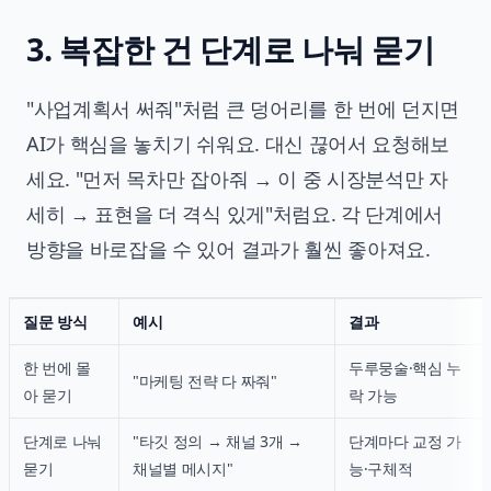
3. 복잡한 건 단계로 나눠 묻기
"사업계획서 써줘"처럼 큰 덩어리를 한 번에 던지면
AI가 핵심을 놓치기 쉬워요. 대신 끊어서 요청해보
세요. "먼저 목차만 잡아줘 → 이 중 시장분석만 자
세히 → 표현을 더 격식 있게"처럼요. 각 단계에서
방향을 바로잡을 수 있어 결과가 훨씬 좋아져요.
질문 방식
예시
결과
한 번에 몰
두루뭉술·핵심 누
"마케팅 전략 다 짜줘"
아 묻기
락 가능
단계로 나눠
"타깃 정의 → 채널 3개 →
단계마다 교정 가
묻기
채널별 메시지"
능·구체적