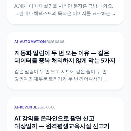
AI에게 이미지 설명을 시키면 문장은 금방 나와요.
그런데 대체텍스트의 목적은 이미지를 묘사하는 게
아니라 그 이미지가 하던 역할을 대신하는 거예요.
장애인차별금지법 제21조 조문으로 의무의 실제
범위를 확인하고, 자동 생성이 구조적으로 놓치는
2026-08-06
AI-AUTOMATION
자리를 정리했어요.
자동화 알림이 두 번 오는 이유 — 같은
데이터를 중복 처리하지 않게 막는 5가지
같은 알림이 두 번 오고 시트에 같은 줄이 두 번
쌓인다면 대부분 트리거가 두 번 깨어나서가
아니에요. 도구가 이미 갖고 있는 중복 제거 장치가
어디까지 막아 주는지, 그 바깥에서 중복이 생기는
자리는 어디인지, 그리고 Zapier·Make·n8n 공식
2026-08-06
AI-REVENUE
문서에 실제로 적힌 기능 이름과 한도값으로 막는
다섯 가지 방법을 정리했어요.
AI 강의를 온라인으로 팔면 신고
대상일까 — 원격평생교육시설 신고가