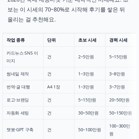
보는 이 시세의 70~80%로 시작해 후기를 쌓은 뒤
올리는 걸 추천해요.
작업 종류
단위
초보 시세
경력 시세
카드뉴스·SNS 이
건
2~5만원
5~15만원
미지
썸네일 제작
건
1~3만원
3~8만원
번역·글 대행
A4 1장
1~3만원
3~7만원
로고·브랜딩
건
5~15만원
20~50만원
자동화 세팅
건
30~50만원
50~150만원
100~300만
챗봇·GPT 구축
건
50~100만원
원