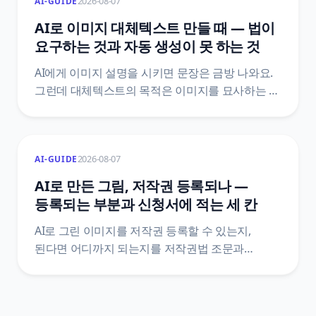
2026-08-07
AI-GUIDE
1장당 원가와 손익이 뒤집히는 장수까지
계산했어요.
AI로 이미지 대체텍스트 만들 때 — 법이
요구하는 것과 자동 생성이 못 하는 것
AI에게 이미지 설명을 시키면 문장은 금방 나와요.
그런데 대체텍스트의 목적은 이미지를 묘사하는 게
아니라 그 이미지가 하던 역할을 대신하는 거예요.
장애인차별금지법 제21조 조문으로 의무의 실제
범위를 확인하고, 자동 생성이 구조적으로 놓치는
2026-08-07
AI-GUIDE
자리를 정리했어요.
AI로 만든 그림, 저작권 등록되나 —
등록되는 부분과 신청서에 적는 세 칸
AI로 그린 이미지를 저작권 등록할 수 있는지,
된다면 어디까지 되는지를 저작권법 조문과
한국저작권위원회 등록 안내서 원문으로
정리했어요. 산출물과 활용 저작물이 갈리는 지점,
프롬프트가 창작적 기여로 잘 인정되지 않는 이유,