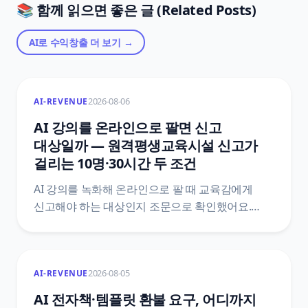
📚 함께 읽으면 좋은 글 (Related Posts)
AI로 수익창출
더 보기 →
2026-08-06
AI-REVENUE
AI 강의를 온라인으로 팔면 신고
대상일까 — 원격평생교육시설 신고가
걸리는 10명·30시간 두 조건
AI 강의를 녹화해 온라인으로 팔 때 교육감에게
신고해야 하는 대상인지 조문으로 확인했어요.
평생교육법 제33조 제2항과 시행령 제48조를
법제처 공개 API로 직접 받아, 학습비·10명
·30시간이 한 문장에 어떻게 묶여 있는지, 신고서에
2026-08-05
AI-REVENUE
무엇을 붙이는지, 신고 뒤에 따라오는 변경신고와
정보공시와 학습비 반환 기준까지 조문 번호와
AI 전자책·템플릿 환불 요구, 어디까지