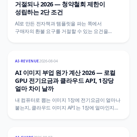
함께 정리했어요.
거절되나 2026 — 청약철회 제한이
성립하는 2단 조건
AI로 만든 전자책과 템플릿을 파는 쪽에서
구매자의 환불 요구를 거절할 수 있는 요건을
정리했어요. 전자상거래법 제17조와 시행령
제21조의2 원문을 법제처 공개 API로 직접 받아,
제한 사유에 해당하는 1단과 표시·시험 사용 상품을
2026-08-04
AI-REVENUE
갖추는 2단이 어떻게 나뉘는지, 한 단만 빠져도 왜
거절이 성립하지 않는지까지 조문 번호와 함께
AI 이미지 부업 원가 계산 2026 — 로컬
짚었어요.
GPU 전기요금과 클라우드 API, 1장당
얼마 차이 날까
내 컴퓨터로 뽑는 이미지 1장에 전기요금이 얼마나
붙는지, 클라우드 이미지 API 는 1장에 얼마인지를
같은 단위로 맞춰 비교했어요. 한전 기본공급약관
별표1 의 하계 요금표, 법제처 생활법령 원문,
Gemini API 와 OpenAI 공식 가격표를 직접 열어