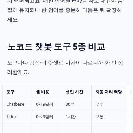
지 커버되고요. 대신 언어별 FAQ를 따로 채워야 품
질이 유지되니 한 언어를 충분히 다듬은 뒤 확장하
세요.
노코드 챗봇 도구 5종 비교
도구마다 강점·비용·셋업 시간이 다르니까 한 번 정
리할게요.
도구
월 비용
셋업 시간
자동 처리 역량
Chatbase
0~19달러
30분
우수
Tidio
0~29달러
1시간
보통