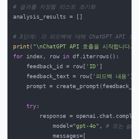
# 결과를 저장할 리스트 초기화
analysis_results = []

# 3단계: 각 피드백에 대해 ChatGPT API 호
print
(
"\nChatGPT API 호출을 시작합니다..
for
 index, row 
in
 df.iterrows():

    feedback_id = row[
'ID'
]

    feedback_text = row[
'피드백 내용'
]

    prompt = create_prompt(feedback_te
try
:

        response = openai.chat.complet
            model=
"gpt-4o"
, 
# 또는 gpt-
            messages=[
