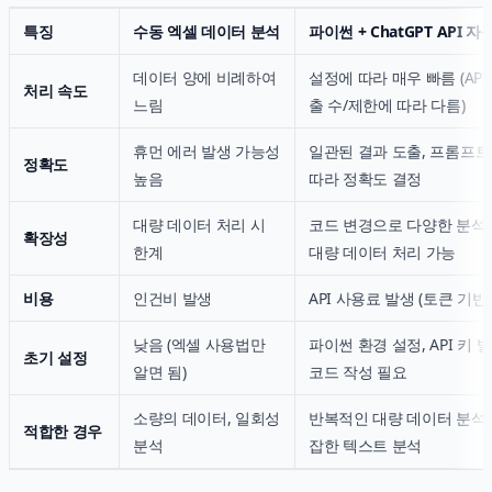
특징
수동 엑셀 데이터 분석
파이썬 + ChatGPT API 자
데이터 양에 비례하여
설정에 따라 매우 빠름 (API
처리 속도
느림
출 수/제한에 따라 다름)
휴먼 에러 발생 가능성
일관된 결과 도출, 프롬프
정확도
높음
따라 정확도 결정
대량 데이터 처리 시
코드 변경으로 다양한 분석
확장성
한계
대량 데이터 처리 가능
비용
인건비 발생
API 사용료 발생 (토큰 기반)
낮음 (엑셀 사용법만
파이썬 환경 설정, API 키 발
초기 설정
알면 됨)
코드 작성 필요
소량의 데이터, 일회성
반복적인 대량 데이터 분석,
적합한 경우
분석
잡한 텍스트 분석