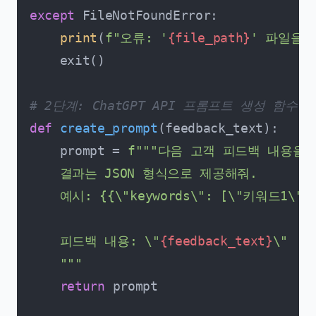
except
 FileNotFoundError:

print
(
f"오류: '
{file_path}
' 파일을 
    exit()

# 2단계: ChatGPT API 프롬프트 생성 함수
def
create_prompt
(
feedback_text
):

    prompt = 
f"""다음 고객 피드백 내용을
    결과는 JSON 형식으로 제공해줘.

    예시: {{\"keywords\": [\"키워드1\", 
    피드백 내용: \"
{feedback_text}
\"

    """
return
 prompt
