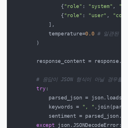
                {
"role"
: 
"system"
, 
"co
                {
"role"
: 
"user"
, 
"cont
            ],

            temperature=
0.0
# 일관된 결
        )

        response_content = response.ch
# 응답이 JSON 형식이 아닐 경우를
try
:

            parsed_json = json.loads(r
            keywords = 
", "
.join(parse
            sentiment = parsed_json.ge
except
 json.JSONDecodeError:
