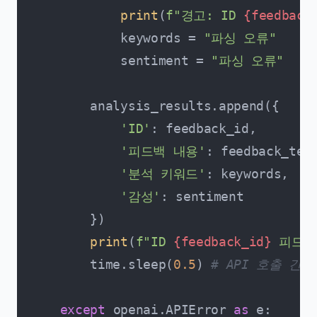
print
(
f"경고: ID 
{feedback
            keywords = 
"파싱 오류"
            sentiment = 
"파싱 오류"
        analysis_results.append({

'ID'
: feedback_id,

'피드백 내용'
: feedback_text
'분석 키워드'
: keywords,

'감성'
: sentiment

        })

print
(
f"ID 
{feedback_id}
 피드백
        time.sleep(
0.5
) 
# API 호출 간격
except
 openai.APIError 
as
 e:
