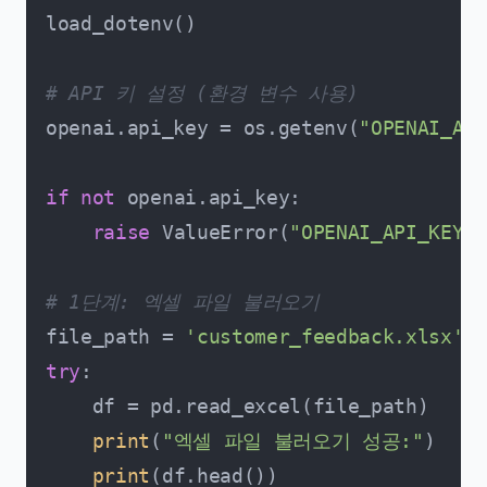
load_dotenv()

# API 키 설정 (환경 변수 사용)
openai.api_key = os.getenv(
"OPENAI_API
if
not
 openai.api_key:

raise
 ValueError(
"OPENAI_API_
# 1단계: 엑셀 파일 불러오기
file_path = 
'customer_feedback.xlsx'
try
:

    df = pd.read_excel(file_path)

print
(
"엑셀 파일 불러오기 성공:"
)

print