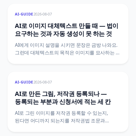
두 달째에 조용히 멈추는 자리를 막는 자동 갱신
2026-08-07
AI-GUIDE
설계까지 카카오 공식 문서 기준으로 담았습니다.
AI로 이미지 대체텍스트 만들 때 — 법이
요구하는 것과 자동 생성이 못 하는 것
AI에게 이미지 설명을 시키면 문장은 금방 나와요.
그런데 대체텍스트의 목적은 이미지를 묘사하는 게
아니라 그 이미지가 하던 역할을 대신하는 거예요.
장애인차별금지법 제21조 조문으로 의무의 실제
범위를 확인하고, 자동 생성이 구조적으로 놓치는
2026-08-07
AI-GUIDE
자리를 정리했어요.
AI로 만든 그림, 저작권 등록되나 —
등록되는 부분과 신청서에 적는 세 칸
AI로 그린 이미지를 저작권 등록할 수 있는지,
된다면 어디까지 되는지를 저작권법 조문과
한국저작권위원회 등록 안내서 원문으로
정리했어요. 산출물과 활용 저작물이 갈리는 지점,