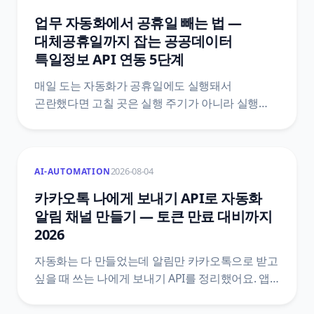
다섯 가지 방법을 정리했어요.
업무 자동화에서 공휴일 빼는 법 —
대체공휴일까지 잡는 공공데이터
특일정보 API 연동 5단계
매일 도는 자동화가 공휴일에도 실행돼서
곤란했다면 고칠 곳은 실행 주기가 아니라 실행
여부예요. 한국천문연구원 특일 정보 API로
공휴일과 대체공휴일을 받아 자동화 첫머리에
조건을 붙이는 5단계와, 법령 두 개를 섞으면 왜
2026-08-04
AI-AUTOMATION
틀리는지, 공식 문서끼리 어긋나는 지점은
어디인지까지 원문을 근거로 정리했어요.
카카오톡 나에게 보내기 API로 자동화
알림 채널 만들기 — 토큰 만료 대비까지
2026
자동화는 다 만들었는데 알림만 카카오톡으로 받고
싶을 때 쓰는 나에게 보내기 API를 정리했어요. 앱
만들기와 talk_message 동의항목, 액세스 토큰과
리프레시 토큰의 만료 구조, n8n HTTP 요청 설정,